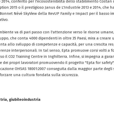
 2014, conferito per l'ecosostenibilità dello stabilimento Costan d
ion 2015 o il prestigioso Janus de L'Industrie 2013 e 2014, che 
i Bonnet Névé SkyView della RevUP Family e Impact per il basso 
ativo.
ambiente va di pari passo con l'attenzione verso le risorse umane
ruppo, che conta 4000 dipendenti in oltre 35 Paesi, mira a creare 
nta allo sviluppo di competenze e capacità, per una crescita res
ferenze interpersonali. In tal senso, Epta promuove corsi volti a 
sso il CO2 Training Centre in Inghilterra. Infine, si impegna a gar
e dei propri lavoratori promuovendo il progetto "Epta for safety"
ficazione OHSAS 18001:2007 conseguita dalla maggior parte degli s
fforzare una cultura fondata sulla sicurezza.
tria, giubileoindustria