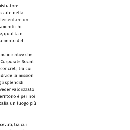
istratore
izzato nella
mplementare un
tamenti che
e, qualità e
oramento del
ad iniziative che
o Corporate Social
oncreti, tra cui
ndivide la mission
li splendidi
 veder valorizzato
erritorio è per noi
Italia un luogo più
evuti, tra cui