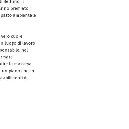
i Belluno, il
hanno premiato i
impatto ambientale
, vero cuore
un luogo di lavoro
ponsabile, nel
formare
antire la massima
, un piano che, in
tabilimenti di