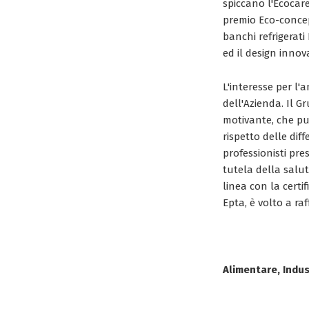
spiccano l'Ecocare
premio Eco-concept
banchi refrigerat
ed il design innov
L'interesse per l'
dell'Azienda. Il G
motivante, che pu
rispetto delle dif
professionisti pre
tutela della salut
linea con la certi
Epta, è volto a ra
Alimentare, Indus