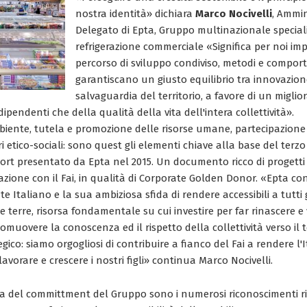
nostra identità» dichiara
Marco Nocivelli
, Ammin
Delegato di Epta, Gruppo multinazionale special
refrigerazione commerciale «Significa per noi i
percorso di sviluppo condiviso, metodi e compor
garantiscano un giusto equilibrio tra innovazion
salvaguardia del territorio, a favore di un migli
dipendenti che della qualità della vita dell'intera collettività».
biente, tutela e promozione delle risorse umane, partecipazione 
 etico-sociali: sono quest gli elementi chiave alla base del terz
ort presentato da Epta nel 2015. Un documento ricco di progetti c
azione con il Fai, in qualità di Corporate Golden Donor. «Epta co
 Italiano e la sua ambiziosa sfida di rendere accessibili a tutti g
tre terre, risorsa fondamentale su cui investire per far rinascere e
romuovere la conoscenza ed il rispetto della collettività verso il t
egico: siamo orgogliosi di contribuire a fianco del Fai a rendere l'
lavorare e crescere i nostri figli» continua Marco Nocivelli.
a del committment del Gruppo sono i numerosi riconoscimenti ric