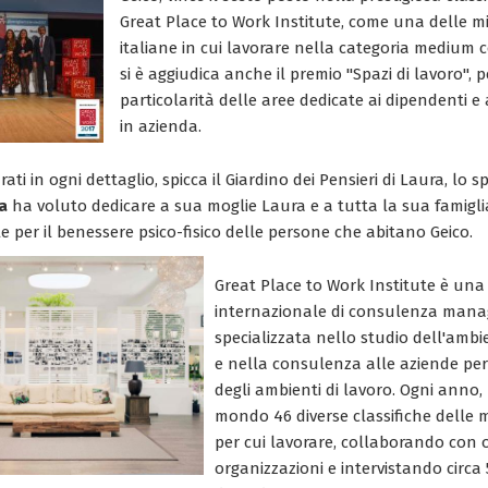
Great Place to Work Institute, come una delle mi
italiane in cui lavorare nella categoria medium 
si è aggiudica anche il premio "Spazi di lavoro", p
particolarità delle aree dedicate ai dipendenti e
in azienda.
curati in ogni dettaglio, spicca il Giardino dei Pensieri di Laura, lo s
ia
ha voluto dedicare a sua moglie Laura e a tutta la sua famiglia
le per il benessere psico-fisico delle persone che abitano Geico.
Great Place to Work Institute è una
internazionale di consulenza manag
specializzata nello studio dell'ambi
e nella consulenza alle aziende per
degli ambienti di lavoro. Ogni anno, r
mondo 46 diverse classifiche delle m
per cui lavorare, collaborando con o
organizzazioni e intervistando circa 5