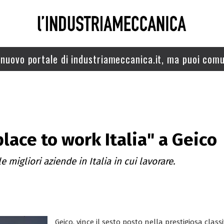
nuovo portale di industriameccanica.it, ma puoi comu
lace to work Italia" a Geico
e migliori aziende in Italia in cui lavorare.
Geico, vince il sesto posto nella prestigiosa classi