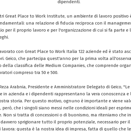
dipendenti.
ri Great Place to Work Institute, un ambiente di lavoro positivo 
ondamentali: una relazione di fiducia reciproca con il managemen
o per il proprio lavoro e per l'organizzazione di cui si fa parte e 
eghi.
vorato con Great Place to Work Italia 122 aziende ed è stato asco
ri. Geico, che partecipa quest'anno per la prima volta all'osserva
rno della classifica delle Medium Companies, che comprende orga
ratori compreso tra 50 e 500.
Reza Arabnia, Presidente e Amministratore Delegato di Geico, "Le
se in azienda e i dipendenti rappresentano la vera conoscenza e l'
ostra storia. Per questo motivo, ognuno è importante e viene val
, però, che i singoli siano messi nelle condizioni ideali per esprim
e. Non si tratta di concessioni o di buonismo, ma riteniamo che 
avvero sprigionare tutto il proprio potenziale, necessario per il
vi lavora: questa è la nostra idea di impresa, fatta di quello che 