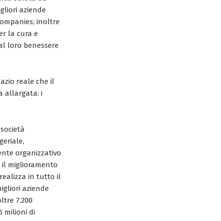
gliori aziende
companies; inoltre
er la cura e
 al loro benessere
pazio reale che il
 allargata: i
 società
eriale,
ente organizzativo
 il miglioramento
ealizza in tutto il
igliori aziende
ltre 7.200
 milioni di