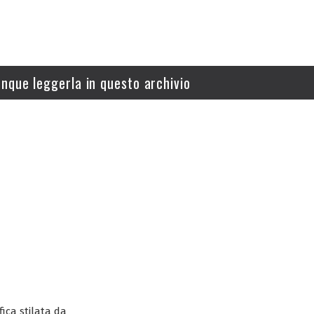
nque leggerla in questo archivio
fica stilata da