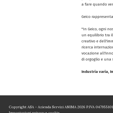
a fare quando ven
Geico rappresenta
"In Geico, ogni no
un equilibrio tra i
creativo e dell'im
ricerca internazi
vocazione all'inn
di orgoglio e una
Industria varia, I
Copyright ASA - Azienda Servizi ANIMA 2026 P.IVA 04795510
Impostazioni privacy e cookie.