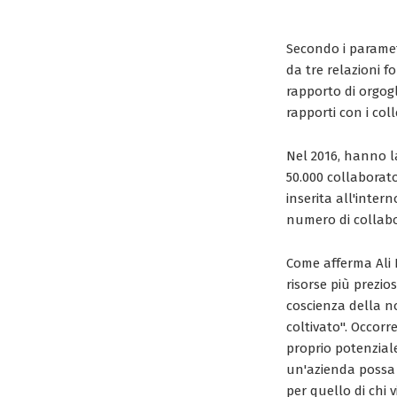
Secondo i paramet
da tre relazioni f
rapporto di orgogli
rapporti con i coll
Nel 2016, hanno la
50.000 collaborato
inserita all'inte
numero di collabo
Come afferma Ali 
risorse più prezio
coscienza della n
coltivato". Occorre
proprio potenzial
un'azienda possa d
per quello di chi 