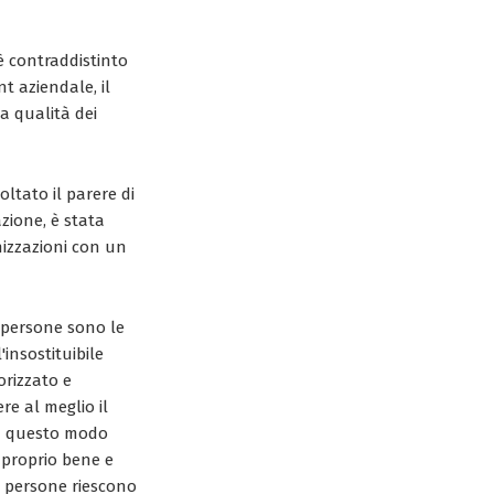
è contraddistinto
t aziendale, il
la qualità dei
ltato il parere di
zione, è stata
nizzazioni con un
 persone sono le
insostituibile
orizzato e
ere al meglio il
in questo modo
 proprio bene e
le persone riescono