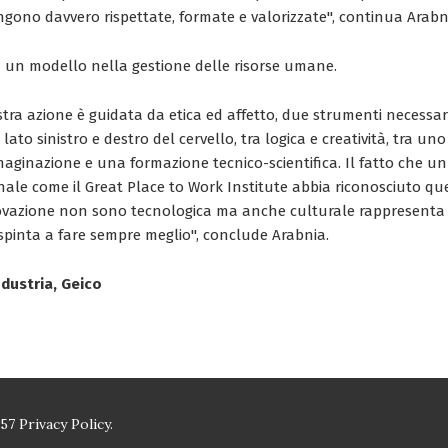
gono davvero rispettate, formate e valorizzate", continua Arabn
 un modello nella gestione delle risorse umane.
stra azione è guidata da etica ed affetto, due strumenti necessar
l lato sinistro e destro del cervello, tra logica e creatività, tra un
maginazione e una formazione tecnico-scientifica. Il fatto che u
onale come il Great Place to Work Institute abbia riconosciuto qu
ovazione non sono tecnologica ma anche culturale rappresenta
 spinta a fare sempre meglio", conclude Arabnia.
ndustria, Geico
157
Privacy Policy.