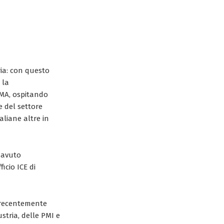
ria: con questo
 la
IMA, ospitando
e del settore
aliane altre in
o avuto
icio ICE di
 recentemente
ustria, delle PMI e