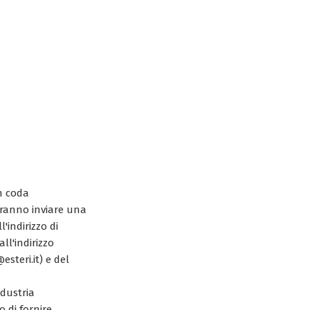
in coda
ovranno inviare una
'indirizzo di
ll'indirizzo
steri.it) e del
ndustria
o di fornire