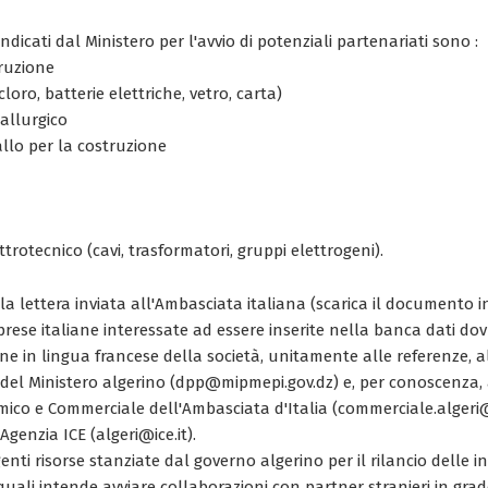
i indicati dal Ministero per l'avvio di potenziali partenariati sono :
truzione
cloro, batterie elettriche, vetro, carta)
allurgico
allo per la costruzione
trotecnico (cavi, trasformatori, gruppi elettrogeni).
a lettera inviata all'Ambasciata italiana (scarica il documento 
imprese italiane interessate ad essere inserite nella banca dati d
e in lingua francese della società, unitamente alle referenze, all
del Ministero algerino (dpp@mipmepi.gov.dz) e, per conoscenza, a
mico e Commerciale dell'Ambasciata d'Italia (commerciale.algeri@e
'Agenzia ICE (algeri@ice.it).
genti risorse stanziate dal governo algerino per il rilancio delle i
quali intende avviare collaborazioni con partner stranieri in grad