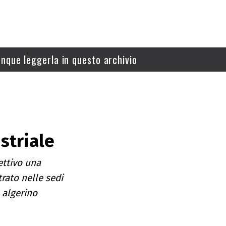
nque leggerla in questo archivio
striale
ettivo una
rato nelle sedi
a algerino