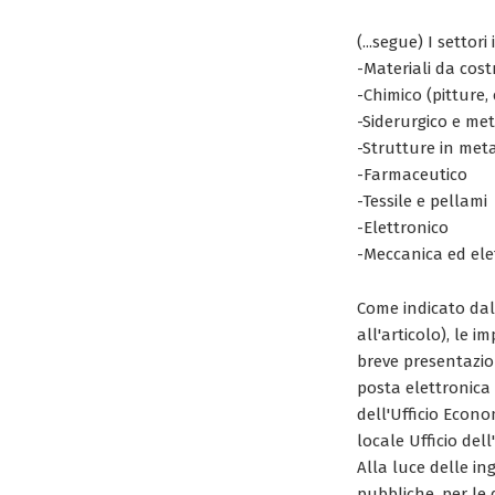
(...segue) I settor
-Materiali da cos
-Chimico (pitture, 
-Siderurgico e met
-Strutture in met
-Farmaceutico
-Tessile e pellami
-Elettronico
-Meccanica ed elet
Come indicato dall
all'articolo), le 
breve presentazion
posta elettronica 
dell'Ufficio Econo
locale Ufficio dell
Alla luce delle in
pubbliche, per le 