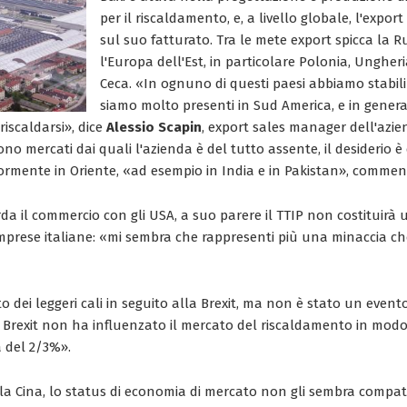
per il riscaldamento, e, a livello globale, l'expor
sul suo fatturato. Tra le mete export spicca la Ru
l'Europa dell'Est, in particolare Polonia, Ungher
Ceca. «In ognuno di questi paesi abbiamo stabili
siamo molto presenti in Sud America, e in genera
riscaldarsi», dice
Alessio Scapin
, export sales manager dell'azien
no mercati dai quali l'azienda è del tutto assente, il desiderio è
rmente in Oriente, «ad esempio in India e in Pakistan», commen
da il commercio con gli USA, a suo parere il TTIP non costituirà
imprese italiane: «mi sembra che rappresenti più una minaccia c
o dei leggeri cali in seguito alla Brexit, ma non è stato un evento
a Brexit non ha influenzato il mercato del riscaldamento in modo 
a del 2/3%».
lla Cina, lo status di economia di mercato non gli sembra compati