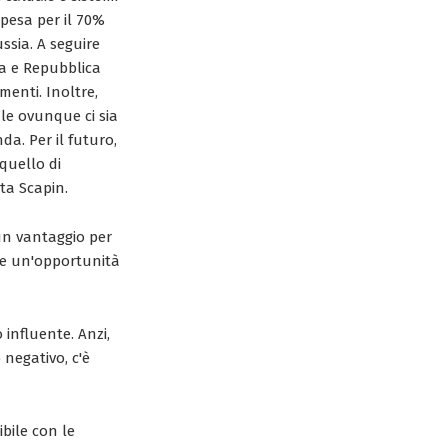
t pesa per il 70%
ssia. A seguire
ia e Repubblica
menti. Inoltre,
le ovunque ci sia
da. Per il futuro,
 quello di
ta Scapin.
 un vantaggio per
he un'opportunità
 influente. Anzi,
negativo, c'è
bile con le