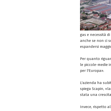
gas e necessità di 
anche se non ci so
espandersi maggio
Per quanto riguar
le piccole-medie 
per l'Europa».
L'azienda ha subit
spiega Scapin, «l
stata una crescit
Invece, rispetto a