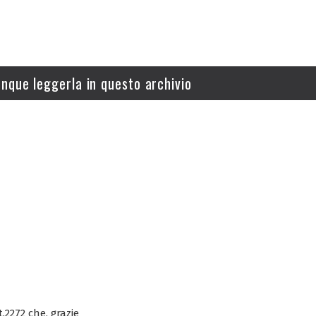
nque leggerla in questo archivio
2272 che, grazie