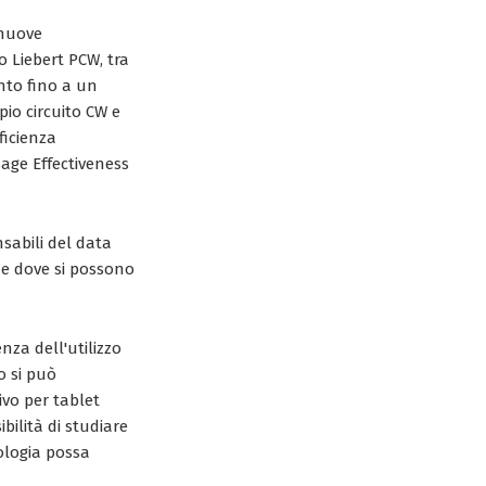
nuove
 Liebert PCW, tra
nto fino a un
io circuito CW e
ficienza
sage Effectiveness
nsabili del data
 e dove si possono
nza dell'utilizzo
o si può
ivo per tablet
bilità di studiare
ologia possa