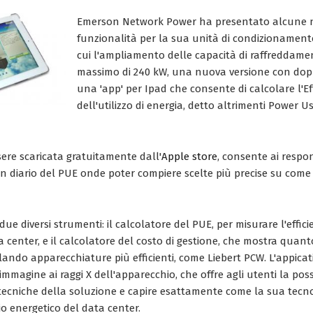
Emerson Network Power ha presentato alcune 
funzionalità per la sua unità di condizionamento
cui l'ampliamento delle capacità di raffreddame
massimo di 240 kW, una nuova versione con dopp
una 'app' per Ipad che consente di calcolare l'Ef
dell'utilizzo di energia, detto altrimenti Power U
sere scaricata gratuitamente dall'
Apple store
, consente ai respo
un diario del PUE onde poter compiere scelte più precise su come
e diversi strumenti: il calcolatore del PUE, per misurare l'efficie
a center, e il calcolatore del costo di gestione, che mostra quant
lando apparecchiature più efficienti, come Liebert PCW. L'appicat
magine ai raggi X dell'apparecchio, che offre agli utenti la possi
e tecniche della soluzione e capire esattamente come la sua tecn
io energetico del data center.