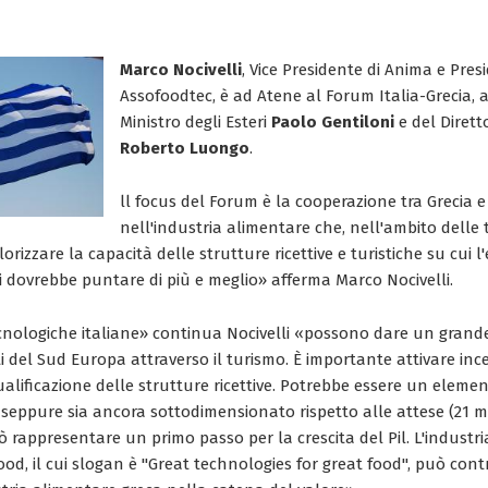
Marco Nocivelli
, Vice Presidente di Anima e Pres
Assofoodtec, è ad Atene al Forum Italia-Grecia, 
Ministro degli Esteri
Paolo Gentiloni
e del Dirett
Roberto Luongo
.
ll focus del Forum è la cooperazione tra Grecia e 
nell'industria alimentare che, nell'ambito delle t
lorizzare la capacità delle strutture ricettive e turistiche su cui 
i dovrebbe puntare di più e meglio» afferma Marco Nocivelli.
cnologiche italiane» continua Nocivelli «possono dare un grand
ti del Sud Europa attraverso il turismo. È importante attivare ince
ualificazione delle strutture ricettive. Potrebbe essere un elemen
seppure sia ancora sottodimensionato rispetto alle attese (21 mil
ò rappresentare un primo passo per la crescita del Pil. L'industri
food, il cui slogan è "Great technologies for great food", può cont