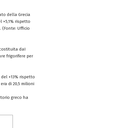
ato della Grecia
l +5,1% rispetto
 (Fonte: Ufficio
costituita daI
re frigorifere per
o del +13% rispetto
ra di 20,5 milioni
itorio greco ha