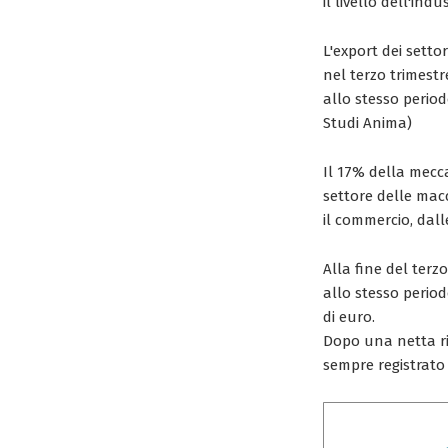
il livello dell'in
L'export dei setto
nel terzo trimestr
allo stesso periodo
Studi Anima)
Il 17% della mecca
settore delle macc
il commercio, dal
Alla fine del terz
allo stesso period
di euro.
Dopo una netta rid
sempre registrato