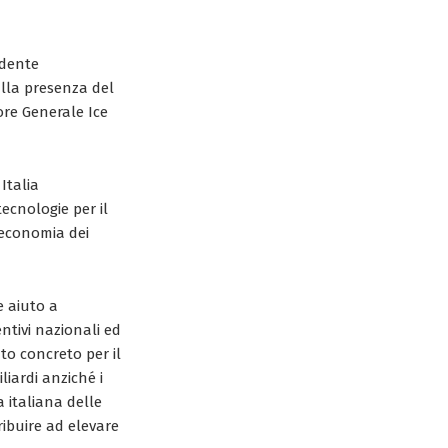
idente
alla presenza del
ore Generale Ice
Italia
ecnologie per il
l'economia dei
e aiuto a
ntivi nazionali ed
to concreto per il
iardi anziché i
a italiana delle
ribuire ad elevare