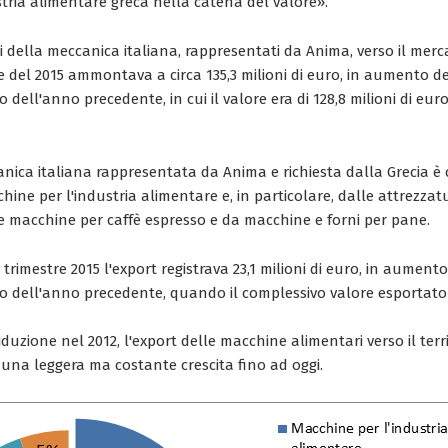
dustria alimentare greca nella catena del valore».
ri della meccanica italiana, rappresentati da Anima, verso il merc
e del 2015 ammontava a circa 135,3 milioni di euro, in aumento de
 dell'anno precedente, in cui il valore era di 128,8 milioni di euro.
nica italiana rappresentata da Anima e richiesta dalla Grecia è 
hine per l'industria alimentare e, in particolare, dalle attrezzatu
le macchine per caffè espresso e da macchine e forni per pane.
o trimestre 2015 l'export registrava 23,1 milioni di euro, in aument
o dell'anno precedente, quando il complessivo valore esportato e
uzione nel 2012, l'export delle macchine alimentari verso il terr
 una leggera ma costante crescita fino ad oggi.