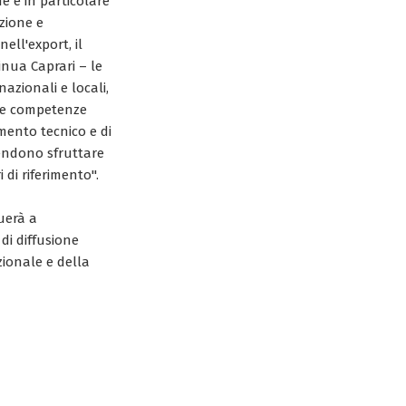
ne e in particolare
zione e
ell'export, il
inua Caprari – le
azionali e locali,
ve competenze
imento tecnico e di
tendono sfruttare
 di riferimento".
uerà a
 di diffusione
zionale e della