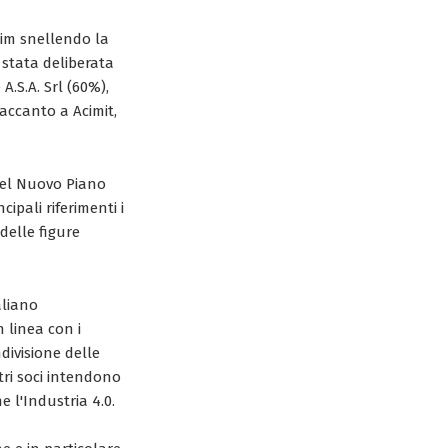
cim
snellendo la
 stata deliberata
A.S.A. Srl (60%),
accanto a Acimit,
 del Nuovo Piano
ipali riferimenti i
 delle figure
aliano
n linea con i
ndivisione delle
ltri soci intendono
e l'Industria 4.0.