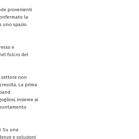
ende provenienti
confermato la
u uno spazio
resso e
el fulcro del
l settore non
 crescita. La prima
rband
ogliosi, insieme ai
 appuntamento
i. Su una
denze e soluzioni