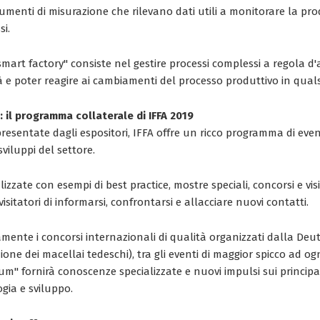
umenti di misurazione che rilevano dati utili a monitorare la pr
si.
"smart factory" consiste nel gestire processi complessi a regola d'a
ità e poter reagire ai cambiamenti del processo produttivo in qua
: il programma collaterale di IFFA 2019
presentate dagli espositori, IFFA offre un ricco programma di even
 sviluppi del settore.
izzate con esempi di best practice, mostre speciali, concorsi e vis
isitatori di informarsi, confrontarsi e allacciare nuovi contatti.
mente i concorsi internazionali di qualità organizzati dalla Deut
one dei macellai tedeschi), tra gli eventi di maggior spicco ad ogn
rum" fornirà conoscenze specializzate e nuovi impulsi sui principali
gia e sviluppo.