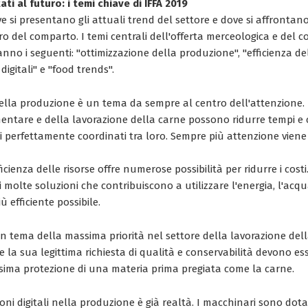
ati al futuro: i temi chiave di IFFA 2019
ve si presentano gli attuali trend del settore e dove si affrontano
o del comparto. I temi centrali dell'offerta merceologica e del 
nno i seguenti: "ottimizzazione della produzione", "efficienza del
 digitali" e "food trends".
della produzione è un tema da sempre al centro dell'attenzione.
mentare e della lavorazione della carne possono ridurre tempi e c
i perfettamente coordinati tra loro. Sempre più attenzione viene 
fficienza delle risorse offre numerose possibilità per ridurre i cost
i molte soluzioni che contribuiscono a utilizzare l'energia, l'acqu
 efficiente possibile.
un tema della massima priorità nel settore della lavorazione dell
la sua legittima richiesta di qualità e conservabilità devono es
sima protezione di una materia prima pregiata come la carne.
ioni digitali nella produzione è già realtà. I macchinari sono dotat