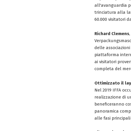
all'avanguardia pe
trinciatura alla 
60.000 visitatori d
Richard Clemens
Verpackungsmaschi
delle associazioni 
piattaforma inter
ai visitatori prov
completa del merca
Ottimizzato il la
Nel 2019 IFFA occ
realizzazione di un 
beneficeranno così
panoramica complet
alle fasi principa