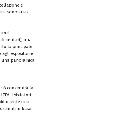
cellazione e
ta. Sono attesi
n und
alimentari), una
luto la principale
agli espositori e
ire una panoramica
ciò consentirà la
IFFA. I visitatori
 rapidamente una
ordinati in base