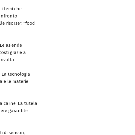
 i temi che
confronto
le risorse", "food
 Le aziende
osti grazie a
rivolta
i. La tecnologia
a e le materie
a carne. La tutela
sere garantite
i di sensori,