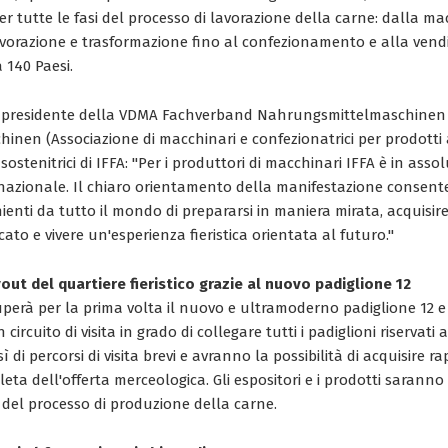
r tutte le fasi del processo di lavorazione della carne: dalla ma
lavorazione e trasformazione fino al confezionamento e alla vendi
a 140 Paesi.
, presidente della VDMA Fachverband Nahrungsmittelmaschine
nen (Associazione di macchinari e confezionatrici per prodotti 
sostenitrici di IFFA: "Per i produttori di macchinari IFFA è in asso
nazionale. Il chiaro orientamento della manifestazione consente 
enienti da tutto il mondo di prepararsi in maniera mirata, acquis
to e vivere un'esperienza fieristica orientata al futuro."
yout del quartiere fieristico grazie al nuovo padiglione 12
uperà per la prima volta il nuovo e ultramoderno padiglione 12 e 
circuito di visita in grado di collegare tutti i padiglioni riservati a 
 di percorsi di visita brevi e avranno la possibilità di acquisire
a dell'offerta merceologica. Gli espositori e i prodotti saranno 
li del processo di produzione della carne.