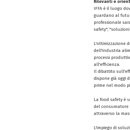
Rilevanti e orient
IFFA è il luogo do
guardano al futur
professionale sara
safety", "soluzioni
L'ottimizzazione 
dell'industria ali
processi produttiv
all'efficienza.
Il dibattito sull'e
dispone già oggi d
prime nel modo più
La food safety è 
del consumatore e 
attraverso la mas
L'impiego di soluz