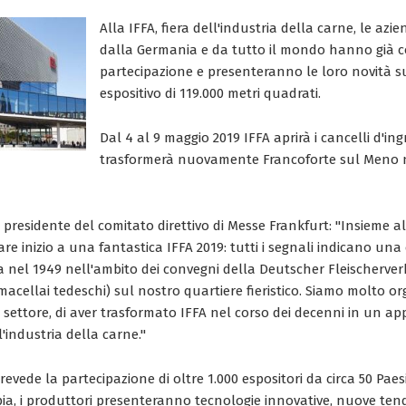
Alla IFFA, fiera dell'industria della carne, le azi
dalla Germania e da tutto il mondo hanno già 
partecipazione e presenteranno le loro novità s
espositivo di 119.000 metri quadrati.
Dal 4 al 9 maggio 2019 IFFA aprirà i cancelli d'ing
trasformerà nuovamente Francoforte sul Meno n
, presidente del comitato direttivo di Messe Frankfurt: "Insieme a
are inizio a una fantastica IFFA 2019: tutti i segnali indicano una
lta nel 1949 nell'ambito dei convegni della Deutscher Fleischerve
macellai tedeschi) sul nostro quartiere fieristico. Siamo molto org
l settore, di aver trasformato IFFA nel corso dei decenni in un
l'industria della carne."
evede la partecipazione di oltre 1.000 espositori da circa 50 Paes
pia, i produttori presenteranno tecnologie innovative, nuove ten