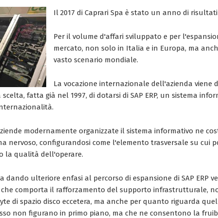
Il 2017 di Caprari Spa è stato un anno di risultat
Per il volume d'affari sviluppato e per l'espansi
mercato, non solo in Italia e in Europa, ma anc
vasto scenario mondiale.
La vocazione internazionale dell'azienda viene 
scelta, fatta già nel 1997, di dotarsi di SAP ERP, un sistema info
internazionalità.
aziende modernamente organizzate il sistema informativo ne cost
tema nervoso, configurandosi come l'elemento trasversale su cui p
 la qualità dell'operare.
dando ulteriore enfasi al percorso di espansione di SAP ERP verso
 che comporta il rafforzamento del supporto infrastrutturale, no
byte di spazio disco eccetera, ma anche per quanto riguarda quel
esso non figurano in primo piano, ma che ne consentono la fruibil