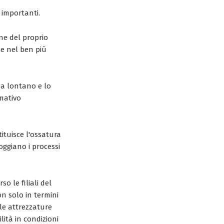
i importanti.
one del proprio
he nel ben più
da lontano e lo
rmativo
ituisce l'ossatura
oggiano i processi
 le filiali del
n solo in termini
le attrezzature
ità in condizioni