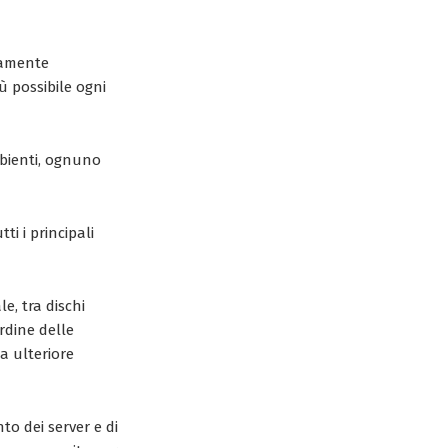
tamente
ù possibile ogni
ambienti, ognuno
ti i principali
e, tra dischi
rdine delle
a ulteriore
o dei server e di