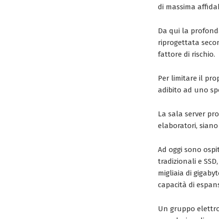
di massima affidab
Da qui la profond
riprogettata secon
fattore di rischio.
Per limitare il pr
adibito ad uno spec
La sala server pro
elaboratori, siano
Ad oggi sono ospit
tradizionali e SSD
migliaia di gigaby
capacità di espans
Un gruppo elettro