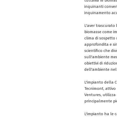
tuttavia le bioma
inquinanti convenz
inquinamento acu
L'aver trascurato 
biomasse come imp
clima di sospetto 
approfondita e sin
scientifico che di
sull'ambiente medi
obiettivi di riduz
dell'ambiente nell
L'impianto della C
Tecnimont, attivo
Ventures, utilizza
principalmente pio
L'impianto ha le c