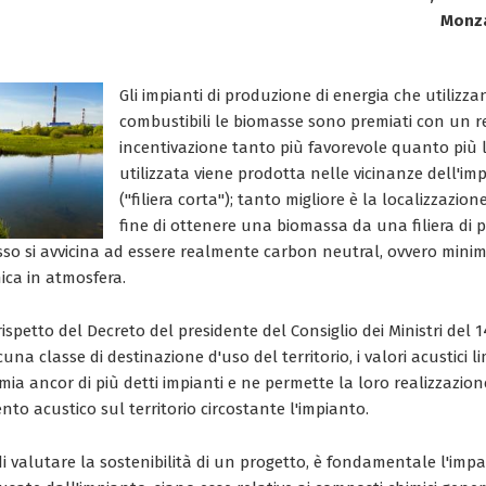
Monza
Gli impianti di produzione di energia che utilizz
combustibili le biomasse sono premiati con un r
incentivazione tanto più favorevole quanto più
utilizzata viene prodotta nelle vicinanze dell'im
("filiera corta"); tanto migliore è la localizzazion
fine di ottenere una biomassa da una filiera di 
esso si avvicina ad essere realmente carbon neutral, ovvero mini
ica in atmosfera.
rispetto del Decreto del presidente del Consiglio dei Ministri del 
cuna classe di destinazione d'uso del territorio, i valori acustici lim
ia ancor di più detti impianti e ne permette la loro realizzazion
to acustico sul territorio circostante l'impianto.
di valutare la sostenibilità di un progetto, è fondamentale l'imp