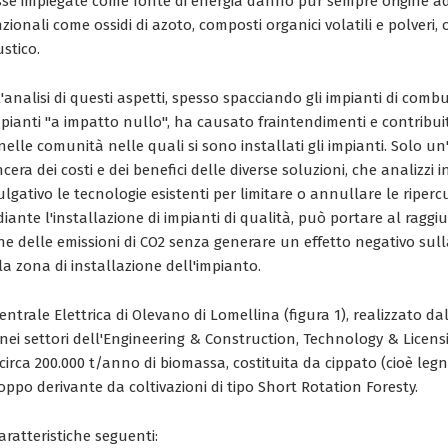
sse impiegate come fonte di energia danno pur sempre origine ad
ionali come ossidi di azoto, composti organici volatili e polveri, 
stico.
l'analisi di questi aspetti, spesso spacciando gli impianti di comb
ianti "a impatto nullo", ha causato fraintendimenti e contribui
nelle comunità nelle quali si sono installati gli impianti. Solo un
cera dei costi e dei benefici delle diverse soluzioni, che analizzi 
vulgativo le tecnologie esistenti per limitare o annullare le riperc
ante l'installazione di impianti di qualità, può portare al ragg
ione delle emissioni di CO2 senza generare un effetto negativo sul
a zona di installazione dell'impianto.
entrale Elettrica di Olevano di Lomellina (figura 1), realizzato d
 nei settori dell'Engineering & Construction, Technology & Licen
 circa 200.000 t/anno di biomassa, costituita da cippato (cioè leg
ppo derivante da coltivazioni di tipo Short Rotation Foresty.
aratteristiche seguenti: