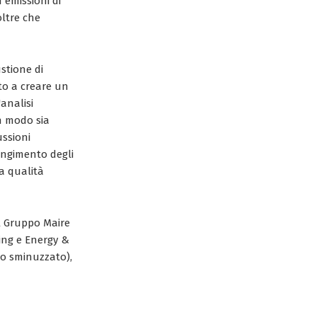
 emissioni di
oltre che
ustione di
to a creare un
'analisi
in modo sia
ussioni
iungimento degli
la qualità
al Gruppo Maire
sing e Energy &
no sminuzzato),