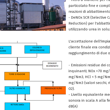
particolato fine e comp
reazioni di abbattimento
- DeNOx SCR (Selective C
Reduction) per l'abbatt
utilizzando urea in sol
L'accettazione dell'impi
cliente finale era condi
raggiungimento di due obi
- Emissioni residue dei 
inquinanti; NOx <70 mg/
mg/Nm3, HCl < 5 mg/Nm3,
mg/Nm3 (valori secchi, rif
O2).
- Livello equivalente me
sonora in scala A alla fe
dB(A)