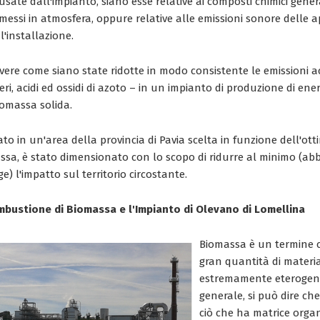
usate dall'impianto, siano esse relative ai composti chimici gener
essi in atmosfera, oppure relative alle emissioni sonore delle 
l'installazione.
ivere come siano state ridotte in modo consistente le emissioni a
eri, acidi ed ossidi di azoto – in un impianto di produzione di ener
omassa solida.
ato in un'area della provincia di Pavia scelta in funzione dell'ott
massa, è stato dimensionato con lo scopo di ridurre al minimo 
gge) l'impatto sul territorio circostante.
ombustione di Biomassa e l'Impianto di Olevano di Lomellina
Biomassa è un termine 
gran quantità di materia
estremamente eterogen
generale, si può dire ch
ciò che ha matrice organ