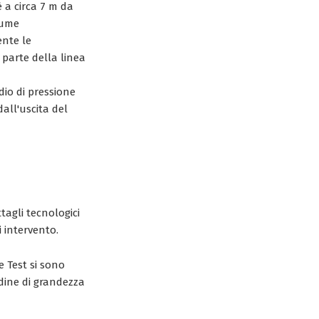
è a circa 7 m da
lume
nte le
 parte della linea
dio di pressione
dall'uscita del
ttagli tecnologici
 intervento.
e Test si sono
dine di grandezza