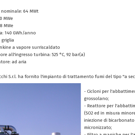
a nominale: 64 MWt
20 MWe
18 MWe
ta: 140 GWh/anno
 griglia
ankine a vapore surriscaldato
ore all'ingresso turbina: 525 °C, 92 bar(a)
tore: ad aria
chi S.r.l. ha fornito l'impianto di trattamento fumi del tipo "a se
- Cicloni per l'abbattime
grossolano;
- Reattore per l'abbatti
(SO2 ed in misura minore
iniezione di bicarbonato
micronizzato;
- Filtro a maniche per l