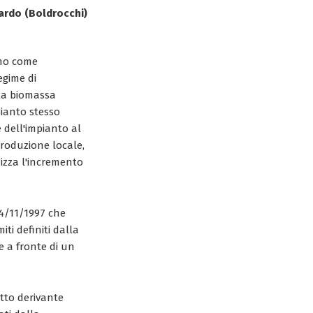
rdo (Boldrocchi)
ano come
egime di
 la biomassa
pianto stesso
e dell'impianto al
produzione locale,
mizza l'incremento
14/11/1997 che
iti definiti dalla
e a fronte di un
atto derivante