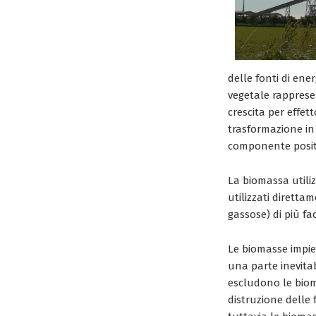
delle fonti di ene
vegetale rapprese
crescita per effett
trasformazione in
componente positi
La biomassa utiliz
utilizzati diretta
gassose) di più fac
Le biomasse impie
una parte inevitab
escludono le biom
distruzione delle 