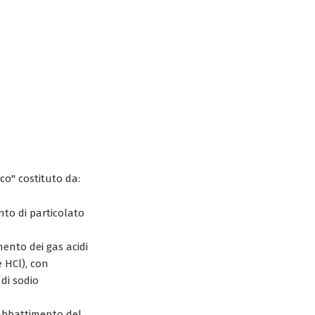
cco" costituto da:
nto di particolato
mento dei gas acidi
 HCl), con
 di sodio
'abbattimento del