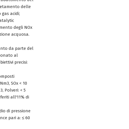
letamento delle
 gas acidi;
atalytic
imento degli NOx
uzione acquosa.
anto da parte del
zionato al
ettivi precisi:
composti
Nm3, SOx < 10
 Polveri: < 5
eriti all'11% di
dio di pressione
nce pari a: ≤ 60