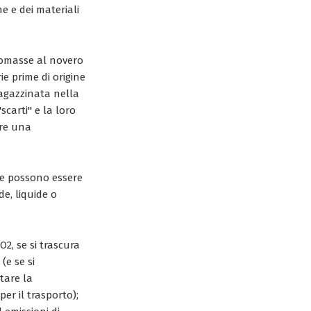
e e dei materiali
iomasse al novero
ie prime di origine
magazzinata nella
"scarti" e la loro
ire una
che possono essere
de, liquide o
2, se si trascura
(e se si
tare la
per il trasporto);