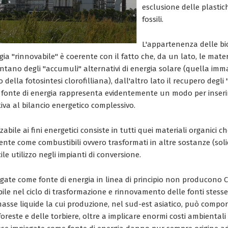
esclusione delle plastich
fossili.
L'appartenenza delle b
rgia "rinnovabile" è coerente con il fatto che, da un lato, le mater
ntano degli "accumuli" alternativi di energia solare (quella im
o della fotosintesi clorofilliana), dall'altro lato il recupero degli 
 fonte di energia rappresenta evidentemente un modo per inser
va al bilancio energetico complessivo.
zabile ai fini energetici consiste in tutti quei materiali organici 
mente come combustibili ovvero trasformati in altre sostanze (soli
ile utilizzo negli impianti di conversione.
gate come fonte di energia in linea di principio non producono CO
ile nel ciclo di trasformazione e rinnovamento delle fonti stesse 
asse liquide la cui produzione, nel sud-est asiatico, può compor
foreste e delle torbiere, oltre a implicare enormi costi ambientali 