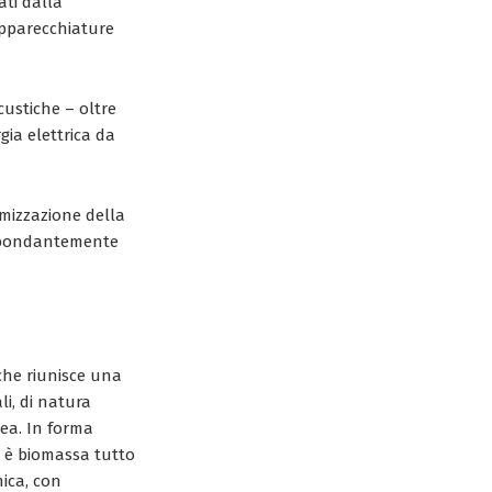
ati dalla
apparecchiature
custiche – oltre
gia elettrica da
imizzazione della
(abbondantemente
che riunisce una
li, di natura
ea. In forma
e è biomassa tutto
ica, con