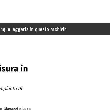
nque leggerla in questo archivio
isura in
impianto di
eo Giavazzi e Luca