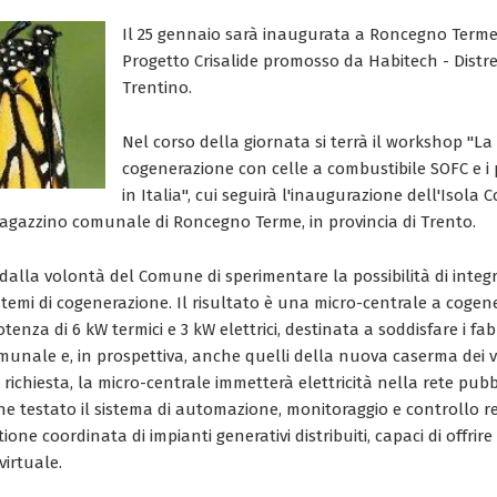
Il 25 gennaio sarà inaugurata a Roncegno Terme
Progetto Crisalide promosso da Habitech - Distr
Trentino.
Nel corso della giornata si terrà il workshop "La
cogenerazione con celle a combustibile SOFC e i 
in Italia", cui seguirà l'inaugurazione dell'Isola 
agazzino comunale di Roncegno Terme, in provincia di Trento.
dalla volontà del Comune di sperimentare la possibilità di integr
sistemi di cogenerazione. Il risultato è una micro-centrale a cogen
otenza di 6 kW termici e 3 kW elettrici, destinata a soddisfare i fa
unale e, in prospettiva, anche quelli della nuova caserma dei vig
 richiesta, la micro-centrale immetterà elettricità nella rete pubb
he testato il sistema di automazione, monitoraggio e controllo 
one coordinata di impianti generativi distribuiti, capaci di offrire 
virtuale.