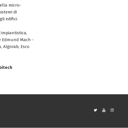
della micro-
istemi di
i edifici.
Impiantistica,
one Edmund Mach -
a, Algorab, Esco
abitech