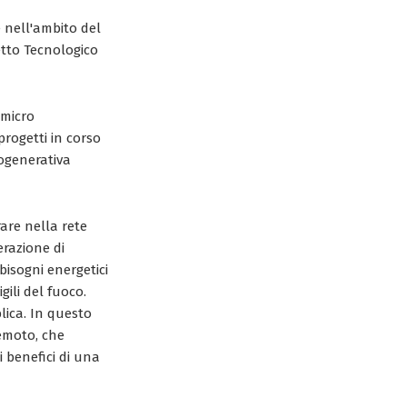
 nell'ambito del
etto Tecnologico
 micro
progetti in corso
Cogenerativa
are nella rete
erazione di
bbisogni energetici
ili del fuoco.
lica. In questo
remoto, che
i benefici di una