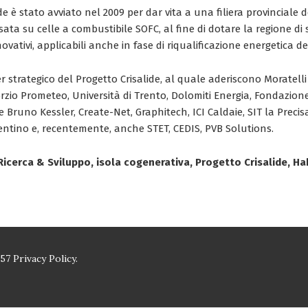
ide è stato avviato nel 2009 per dar vita a una filiera provinciale 
ta su celle a combustibile SOFC, al fine di dotare la regione di s
ativi, applicabili anche in fase di riqualificazione energetica degl
 strategico del Progetto Crisalide, al quale aderiscono Moratelli 
zio Prometeo, Università di Trento, Dolomiti Energia, Fondazi
Bruno Kessler, Create-Net, Graphitech, ICI Caldaie, SIT la Precis
rentino e, recentemente, anche STET, CEDIS, PVB Solutions.
, Ricerca & Sviluppo, isola cogenerativa, Progetto Crisalide, H
157
Privacy Policy.