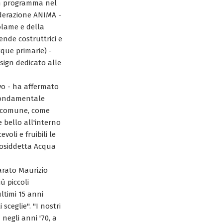
 in programma nel
ederazione ANIMA -
olame e della
ende costruttrici e
cque primarie) -
esign dedicato alle
vo - ha affermato
 fondamentale
e comune, come
 bello all'interno
voli e fruibili le
cosiddetta Acqua
iarato Maurizio
ù piccoli
ltimi 15 anni
sceglie". "I nostri
 negli anni '70, a