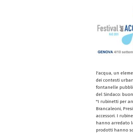
l'acqua, un elemen
dei contesti urban
fontanelle pubbli
del Sindaco: buon
"I rubinetti per a
Brancaleoni, Presi
accessori. I rubin
hanno arredato le 
prodotti hanno sos