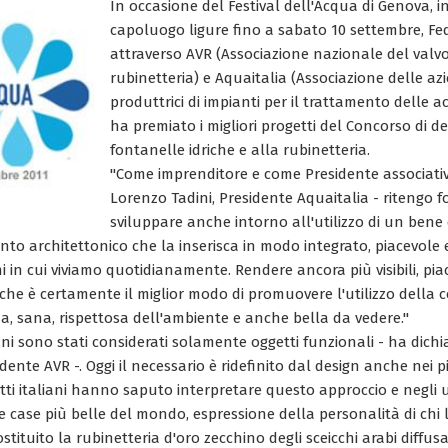
In occasione del Festival dell'Acqua di Genova,
capoluogo ligure fino a sabato 10 settembre, F
attraverso AVR (Associazione nazionale del valv
rubinetteria) e Aquaitalia (Associazione delle azi
produttrici di impianti per il trattamento delle a
ha premiato i migliori progetti del Concorso di d
fontanelle idriche e alla rubinetteria.
"Come imprenditore e come Presidente associati
Lorenzo Tadini, Presidente Aquaitalia - ritengo
sviluppare anche intorno all'utilizzo di un ben
to architettonico che la inserisca in modo integrato, piacevole e
i in cui viviamo quotidianamente. Rendere ancora più visibili, piace
che è certamente il miglior modo di promuovere l'utilizzo della 
a, sana, rispettosa dell'ambiente e anche bella da vedere."
nni sono stati considerati solamente oggetti funzionali - ha dich
dente AVR -. Oggi il necessario è ridefinito dal design anche nei pi
etti italiani hanno saputo interpretare questo approccio e negli u
case più belle del mondo, espressione della personalità di chi li 
tituito la rubinetteria d'oro zecchino degli sceicchi arabi diffusa