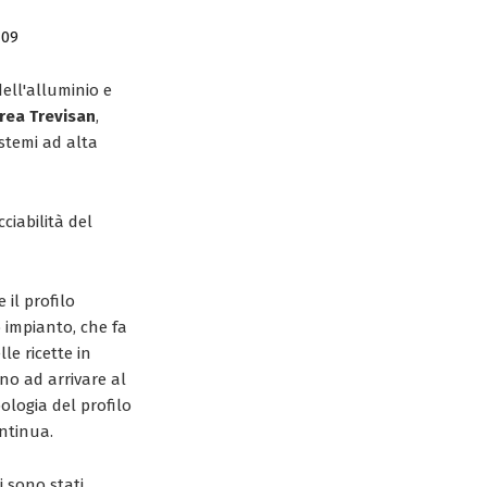
709
dell'alluminio e
rea Trevisan
,
istemi ad alta
ciabilità del
il profilo
o impianto, che fa
le ricette in
no ad arrivare al
ologia del profilo
ontinua.
i sono stati