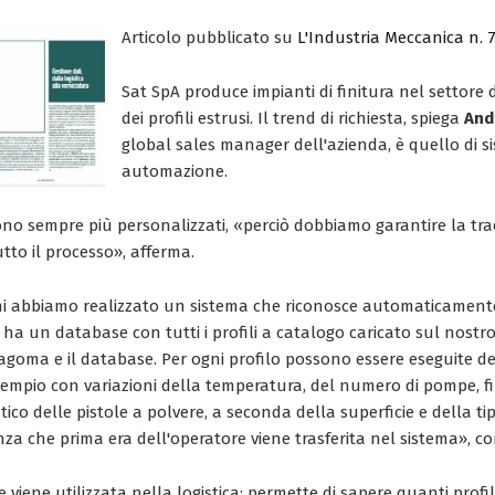
Articolo pubblicato su
L'Industria Meccanica n. 
Sat SpA produce impianti di finitura nel settore 
dei profili estrusi. Il trend di richiesta, spiega
And
global sales manager dell'azienda, è quello di s
automazione.
 sono sempre più personalizzati, «perciò dobbiamo garantire la trac
tto il processo», afferma.
i abbiamo realizzato un sistema che riconosce automaticamente 
te ha un database con tutti i profili a catalogo caricato sul nostr
goma e il database. Per ogni profilo possono essere eseguite del
empio con variazioni della temperatura, del numero di pompe, fi
co delle pistole a polvere, a seconda della superficie e della tip
enza che prima era dell'operatore viene trasferita nel sistema», c
 viene utilizzata nella logistica: permette di sapere quanti profil