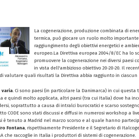
La cogenerazione, produzione combinata di energ
termica, può giocare un ruolo molto importante
raggiungimento degli obiettivi energetici e ambien
europeo.
La Direttiva europea 2004/8/EC ha lo s
promuovere la cogenerazione nei diversi paesi 
in vista dell'ambizioso obiettivo 20-20-20. Il rece
i valutare quali risultati la Direttiva abbia raggiunto in ciascun
 varia
. Ci sono paesi (in particolare la Danimarca) in cui questa
 e quindi molto applicata, altri paesi (tra cui Italia) dove ha i
ndersi, soprattutto a causa di intralci burocratici e scarso sosteg
etto CODE sono stati discussi e diffusi in numerosi workshop a liv
i si è tenuto a Madrid nel marzo scorso e al quale hanno parteci
ro Fontana
, rispettivamente Presidente e il Segretario di Italcog
che raccoglie in Italia i produttori di sistemi di cogenerazione.