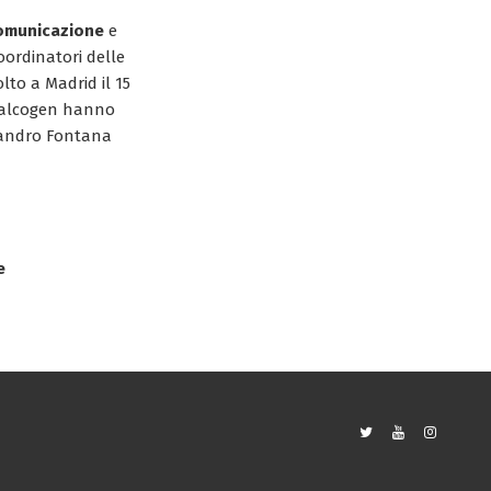
omunicazione
e
coordinatori delle
lto a Madrid il 15
Italcogen hanno
ssandro Fontana
e