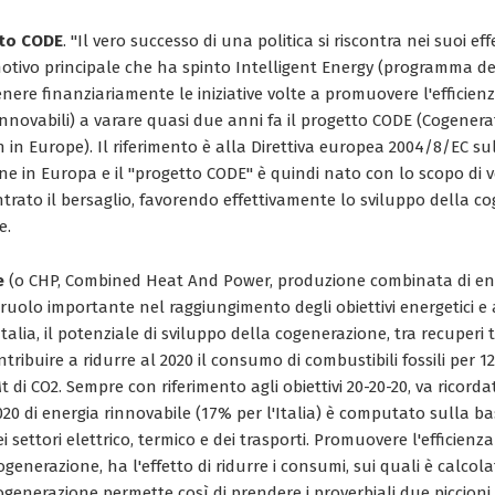
eto CODE
. "Il vero successo di una politica si riscontra nei suoi e
 motivo principale che ha spinto Intelligent Energy (programma 
ere finanziariamente le iniziative volte a promuovere l'efficien
rinnovabili) a varare quasi due anni fa il progetto CODE (Cogener
 in Europe). Il riferimento è alla Direttiva europea 2004/8/EC s
e in Europa e il "progetto CODE" è quindi nato con lo scopo di ve
ntrato il bersaglio, favorendo effettivamente lo sviluppo della c
e.
e
(o CHP, Combined Heat And Power, produzione combinata di ener
ruolo importante nel raggiungimento degli obiettivi energetici e 
Italia, il potenziale di sviluppo della cogenerazione, tra recuperi 
ntribuire a ridurre al 2020 il consumo di combustibili fossili per 1
t di CO2. Sempre con riferimento agli obiettivi 20-20-20, va ricorda
020 di energia rinnovabile (17% per l'Italia) è computato sulla b
ei settori elettrico, termico e dei trasporti. Promuovere l'efficienz
generazione, ha l'effetto di ridurre i consumi, sui quali è calcola
ogenerazione permette così di prendere i proverbiali due piccioni