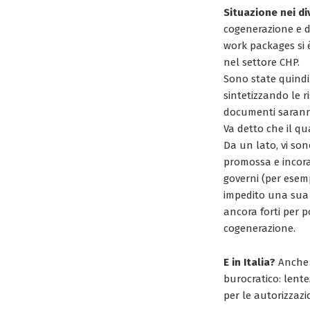
Situazione nei di
cogenerazione e do
work packages si è
nel settore CHP.
Sono state quindi 
sintetizzando le r
documenti sarann
Va detto che il qu
Da un lato, vi so
promossa e incorag
governi (per esemp
impedito una sua d
ancora forti per p
cogenerazione.
E in Italia?
Anche i
burocratico: lente
per le autorizzazi