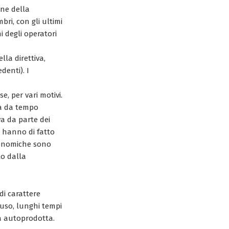
one della
ri, con gli ultimi
i degli operatori
la direttiva,
denti). I
e, per vari motivi.
ta da tempo
va da parte dei
i hanno di fatto
economiche sono
to dalla
di carattere
fuso, lunghi tempi
ca autoprodotta.