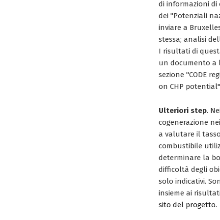
di informazioni di
dei "Potenziali n
inviare a Bruxelle
stessa; analisi de
I risultati di que
un documento a li
sezione "CODE reg
on CHP potential"
Ulteriori step
. Ne
cogenerazione nei
a valutare il tass
combustibile utili
determinare la bo
difficoltà degli ob
solo indicativi. S
insieme ai risult
sito del progetto
.