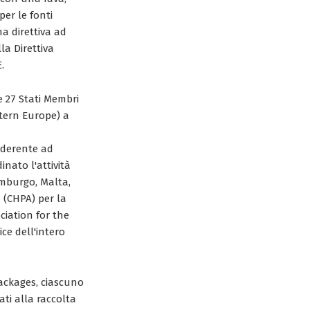
per le fonti
a direttiva ad
la Direttiva
.
e 27 Stati Membri
tern Europe) a
 aderente ad
nato l'attività
emburgo, Malta,
 (CHPA) per la
ciation for the
ce dell'intero
packages, ciascuno
ati alla raccolta