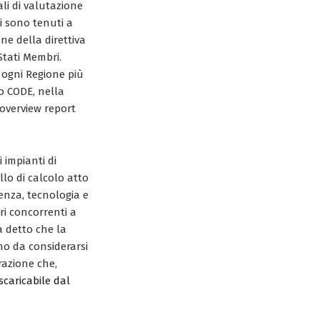
ali di valutazione
i sono tenuti a
one della direttiva
Stati Membri.
r ogni Regione più
o CODE, nella
overview report
 impianti di
lo di calcolo atto
tenza, tecnologia e
ri concorrenti a
 detto che la
iano da considerarsi
razione che,
scaricabile dal