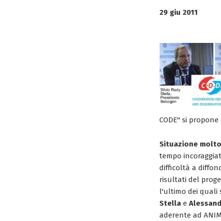
29 giu 2011
CODE" si propone d
Situazione molto
tempo incoraggiata
difficoltà a diffo
risultati del prog
l'ultimo dei qual
Stella
e
Alessand
aderente ad ANIMA 