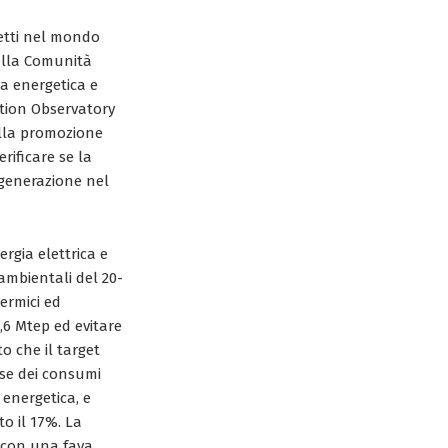
ffetti nel mondo
della Comunità
za energetica e
ation Observatory
ulla promozione
rificare se la
ogenerazione nel
gia elettrica e
ambientali del 20-
termici ed
2,6 Mtep ed evitare
to che il target
ase dei consumi
a energetica, e
to il 17%. La
 con una fava,