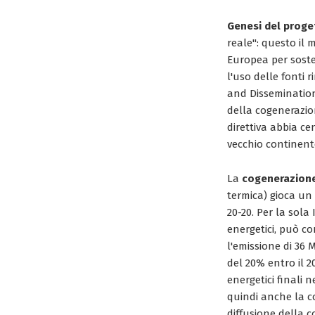
Genesi del prog
reale": questo il
Europea per sosten
l'uso delle fonti 
and Dissemination
della cogenerazion
direttiva abbia ce
vecchio continent
La
cogenerazion
termica) gioca un 
20-20. Per la sola 
energetici, può co
l'emissione di 36 M
del 20% entro il 2
energetici finali n
quindi anche la co
diffusione della c