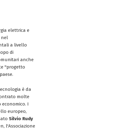
ia elettrica e
 nel
tali a livello
copo di
comunitari anche
nte "progetto
 paese.
 tecnologia è da
ncontrato molte
no economico. I
ello europeo,
pato
Silvio Rudy
en, l'Associazione