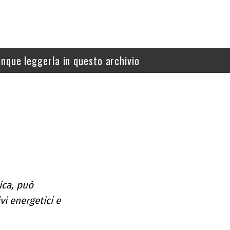
nque leggerla in questo archivio
ica, può
i energetici e