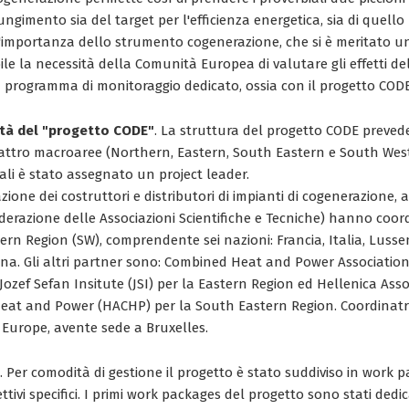
ungimento sia del target per l'efficienza energetica, sia di quello 
 l'importanza dello strumento cogenerazione, che si è meritato un
le la necessità della Comunità Europea di valutare gli effetti del
programma di monitoraggio dedicato, ossia con il progetto CODE
ità del "progetto CODE"
. La struttura del progetto CODE preved
attro macroaree (Northern, Eastern, South Eastern e South Wes
ali è stato assegnato un project leader.
zione dei costruttori e distributori di impianti di cogenerazione,
erazione delle Associazioni Scientifiche e Tecniche) hanno coordi
ern Region (SW), comprendente sei nazioni: Francia, Italia, Luss
na. Gli altri partner sono: Combined Heat and Power Association
ozef Sefan Insitute (JSI) per la Eastern Region ed Hellenica Asso
eat and Power (HACHP) per la South Eastern Region. Coordinatri
Europe, avente sede a Bruxelles.
. Per comodità di gestione il progetto è stato suddiviso in work 
ttivi specifici. I primi work packages del progetto sono stati dedic