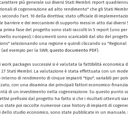
 carattere più generale sui diversi Stati Membri: report quadrienn
azionali di cogenerazione ad alto rendimento" che gli Stati Membr
s secondo l'art. 10 della direttiva; stato ufficiale di implementazi
lle barriere e dei meccanismi di supporto messi in atto dai diversi 
sta prima fase del progetto sono stati raccolti in 5 report (uno pe
vello europeo); i documenti sono scaricabili dal sito del progett
ions" selezionando una regione e quindi cliccando su "Regional 
 (ad esempio per la SWR,
questo documento PDF
).
i work packages successivi si è valutata la fattibilità economica di
 27 Stati Membri. La valutazione è stata effettuata con un model
o interno di rendimento di cinque impianti "tipo", variabili per po
zzato, con una disamina dei principali fattori economico-finanzia
ntà di un investimento nella cogenerazione. Su questo punto va
iettivi prefissisi dal progetto ha fatto si che i risultati ottenuti s
ono state poi raccolte numerose case history di impianti di cogene
ati dello studio economico, sono state pubblicate in un manuale,