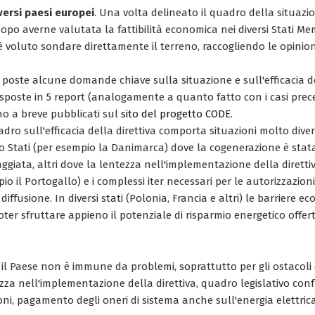
versi paesi europei
. Una volta delineato il quadro della situazi
po averne valutata la fattibilità economica nei diversi Stati Memb
 voluto sondare direttamente il terreno, raccogliendo le opinion
poste alcune domande chiave sulla situazione e sull'efficacia del
isposte in 5 report (analogamente a quanto fatto con i casi prece
o a breve pubblicati sul
sito del progetto CODE
.
adro sull'efficacia della direttiva comporta situazioni molto divers
no Stati (per esempio la Danimarca) dove la cogenerazione è sta
giata, altri dove la lentezza nell'implementazione della diretti
io il Portogallo) e i complessi iter necessari per le autorizzazion
iffusione. In diversi stati (Polonia, Francia e altri) le barriere 
oter sfruttare appieno il potenziale di risparmio energetico offer
l Paese non è immune da problemi, soprattutto per gli ostacoli 
zza nell'implementazione della direttiva, quadro legislativo con
oni, pagamento degli oneri di sistema anche sull'energia elettri