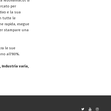
da Nuovamacut si
ercato per
tivo e la sua
n tutte le
one rapida, esegue
 per stampare una
tra le sue
fino all'80%.
 Industria varia,