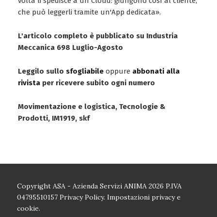
volta li spedisce a un Cloud: giungono così al cliente,
che può leggerli tramite un'App dedicata».
L'articolo completo è pubblicato su Industria
Meccanica 698 Luglio-Agosto
Leggilo sullo
sfogliabile
oppure
abbonati alla
rivista
per ricevere subito ogni numero
Movimentazione e logistica, Tecnologie &
Prodotti, IM1919, skf
Copyright ASA - Azienda Servizi ANIMA 2026 P.IVA
04795510157
Privacy Policy.
Impostazioni privacy e
cookie.