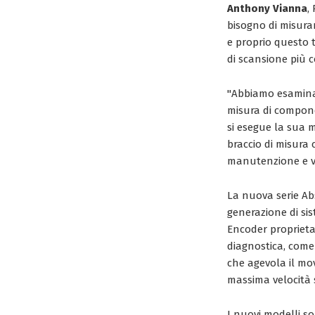
Anthony Vianna
,
bisogno di misurar
e proprio questo t
di scansione più 
"Abbiamo esaminat
misura di compone
si esegue la sua 
braccio di misura c
manutenzione e ve
La nuova serie Ab
generazione di si
Encoder proprietar
diagnostica, come
che agevola il mov
massima velocità s
I nuovi modelli son