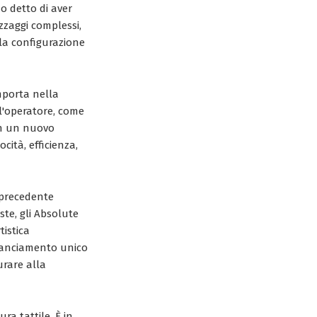
o detto di aver
ezzaggi complessi,
e la configurazione
mporta nella
l'operatore, come
on un nuovo
cità, efficienza,
 precedente
te, gli Absolute
tistica
ilanciamento unico
urare alla
ra tattile. È in