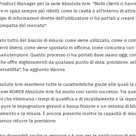
 Product Manager per la serie Absolute Arm. "Molti clienti ci hann
e in spazi sempre più ridotti, come le cavità o all'interno di attr
ipo di informazioni dirette dell'utilizzatore ci ha portati a crear
compatta del mercato".
o tutto del braccio di misura: come viene utilizzato, come si co
nti diversi, come viene spostato in officina, come comunica con 
manutenzione. Questo processo ci ha portati dove siamo oggi, c
he offre miglioramenti da qualsiasi punto di vista: precisione, velo
rsatilità", ha aggiunto Vianna.
solute Arm mantiene tutte le caratteristiche grazie alle quali la
stemi ROMER Absolute Arm ha avuto così tanto successo. Tra ques
i che eliminano i tempi di qualifica e di riscaldamento e la repor
 pure le impugnature girevoli a bassa frizione e un sistema di b
imento e la misura. È ancora presente inoltre la capacità di mis
enza ridurre la precisione.
o disponibili anche in versione a 6 assi per le applicazioni di misu