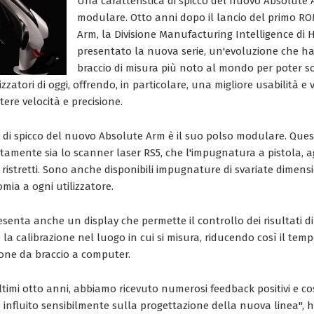
Una caratteristica di spicco del nuovo Absolute 
modulare.
Otto anni dopo il lancio del primo R
Arm, la Divisione Manufacturing Intelligence di
presentato la nuova serie, un'evoluzione che ha v
braccio di misura più noto al mondo per poter so
izzatori di oggi, offrendo, in particolare, una migliore usabilità e v
re velocità e precisione.
a di spicco del nuovo Absolute Arm è il suo polso modulare. Ques
amente sia lo scanner laser RS5, che l'impugnatura a pistola, 
 ristretti. Sono anche disponibili impugnature di svariate dimens
mia a ogni utilizzatore.
senta anche un display che permette il controllo dei risultati di
e la calibrazione nel luogo in cui si misura, riducendo così il temp
ione da braccio a computer.
ltimi otto anni, abbiamo ricevuto numerosi feedback positivi e cos
o influito sensibilmente sulla progettazione della nuova linea", 