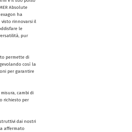
Arm è il suo polso
OMER Absolute
 Hexagon ha
isto rinnovarsi il
ddisfare le
ersatilità, pur
to permette di
agevolando così la
ioni per garantire
 misura, cambi di
o richiesto per
truttivi dai nostri
ha affermato