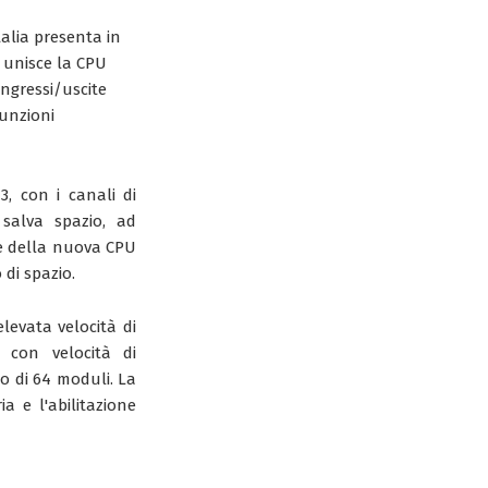
talia presenta in
 unisce la CPU
ingressi/uscite
funzioni
, con i canali di
i salva spazio, ad
te della nuova CPU
 di spazio.
levata velocità di
 con velocità di
o di 64 moduli. La
a e l'abilitazione