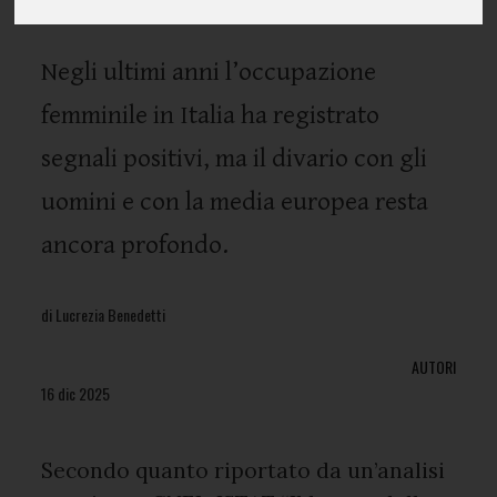
Negli ultimi anni l’occupazione
femminile in Italia ha registrato
segnali positivi, ma il divario con gli
uomini e con la media europea resta
ancora profondo.
di Lucrezia Benedetti
AUTORI
16 dic 2025
Secondo quanto riportato da un’analisi