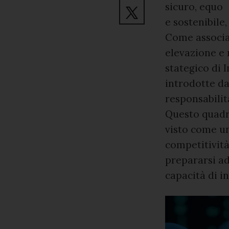
sicuro, equo
e sostenibile
Come associaz
elevazione e
stategico di I
introdotte d
responsabilit
Questo quadr
visto come un
competitività
prepararsi ad
capacità di i