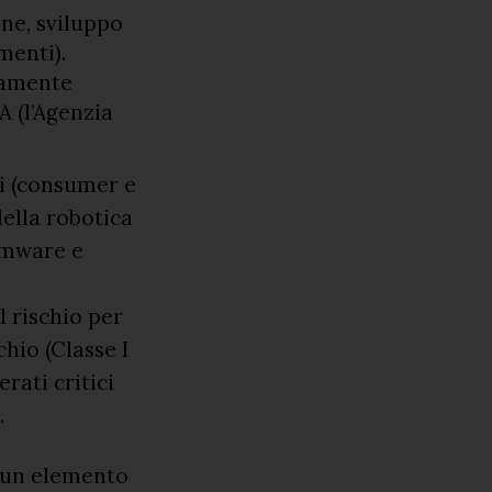
ne, sviluppo
menti).
ivamente
A (l’Agenzia
si (consumer e
 della robotica
irmware e
l rischio per
chio (Classe I
erati critici
.
a un elemento