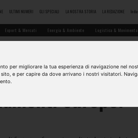
NE
ULTIMI NUMERI
GLI SPECIALI
LA NOSTRA STORIA
LA REDAZIONE
Indu
Export & Mercati
Energia & Ambiente
Logistica & Movimenta
cybersecurity e
nto per migliorare la tua esperienza di navigazione nel nost
o sito, e per capire da dove arrivano i nostri visitatori. Navi
mento.
lamenti europei