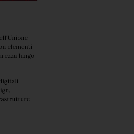
ell'Unione
con elementi
curezza lungo
igitali
ign,
frastrutture