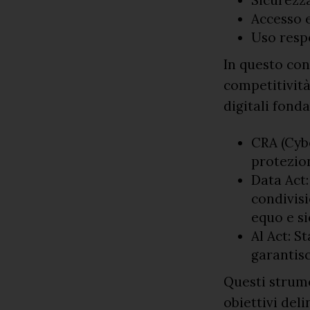
Accesso e
Uso respo
In questo con
competitività
digitali fond
CRA (Cybe
protezion
Data Act:
condivisi
equo e si
Al Act: S
garantisc
Questi strum
obiettivi del