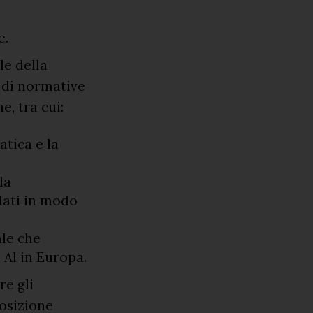
e.
le della
 di normative
, tra cui:
atica e la
la
dati in modo
ale che
i Al in Europa.
e gli
posizione