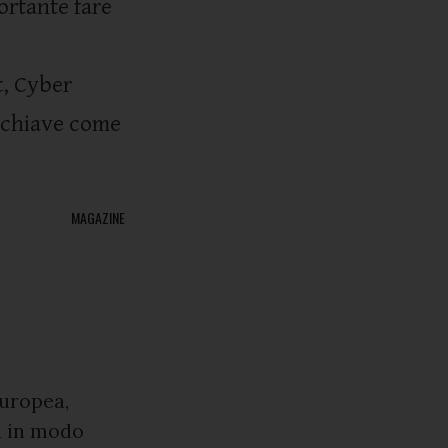
ortante fare
t, Cyber
i chiave come
MAGAZINE
europea,
a in modo