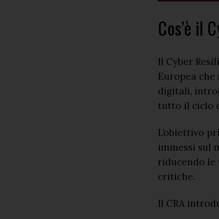
Cos’è il 
Il Cyber Resi
Europea che m
digitali, int
tutto il ciclo
L’obiettivo p
immessi sul m
riducendo le 
critiche.
Il CRA introd