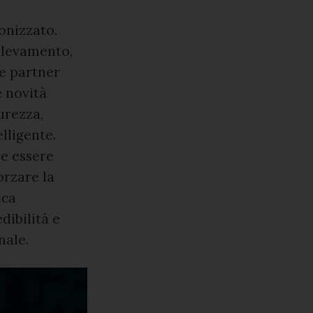
onizzato.
llevamento,
e partner
e novità
urezza,
lligente.
e essere
orzare la
ica
dibilità e
nale.