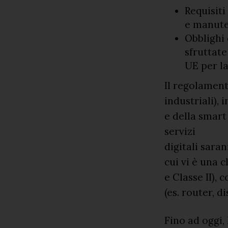
Requisiti
e manuten
Obblighi 
sfruttate
UE per la
Il regolament
industriali), 
e della smart
servizi
digitali sara
cui vi è una c
e Classe II), 
(es. router, d
Fino ad oggi,