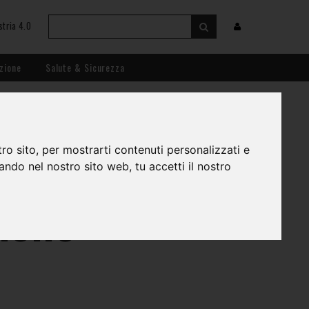
stria 4.0
zione
Salute & Sicurezza
enze:
ro sito, per mostrarti contenuti personalizzati e
gando nel nostro sito web, tu accetti il nostro
nelle