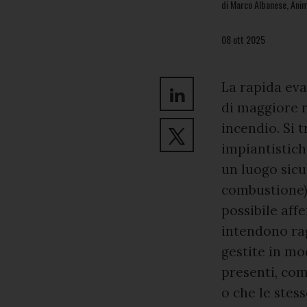
di Marco Albanese, Ani
08 ott 2025
La rapida eva
di maggiore r
incendio. Si t
impiantistich
un luogo sicu
combustione) 
possibile affe
intendono rag
gestite in mo
presenti, com
o che le stes