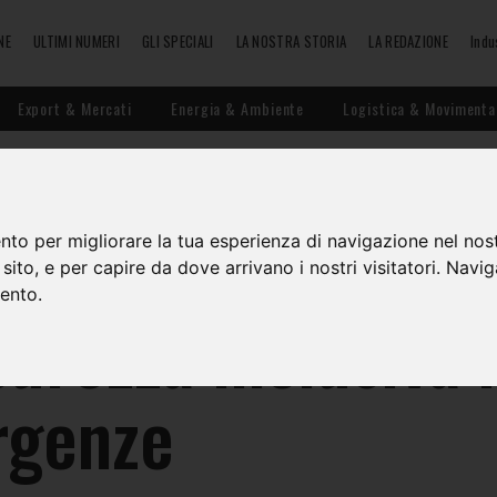
NE
ULTIMI NUMERI
GLI SPECIALI
LA NOSTRA STORIA
LA REDAZIONE
Indu
Export & Mercati
Energia & Ambiente
Logistica & Movimenta
ione delle emerg
nto per migliorare la tua esperienza di navigazione nel nost
o sito, e per capire da dove arrivano i nostri visitatori. Navi
mento.
curezza inclusiva 
rgenze