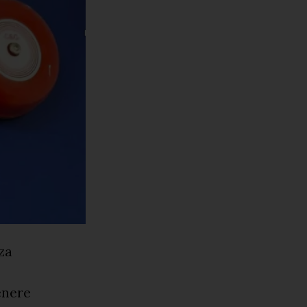
zza
enere