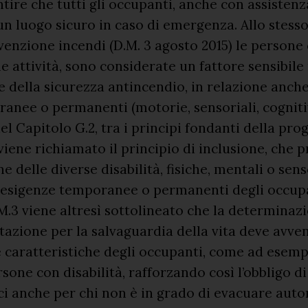
antire che tutti gli occupanti, anche con assisten
n luogo sicuro in caso di emergenza. Allo stess
venzione incendi (D.M. 3 agosto 2015) le persone
e attività, sono considerate un fattore sensibile 
 della sicurezza antincendio, in relazione anche
ranee o permanenti (motorie, sensoriali, cognitive
nel Capitolo G.2, tra i principi fondanti della pr
viene richiamato il principio di inclusione, che 
 delle diverse disabilità, fisiche, mentali o senso
 esigenze temporanee o permanenti degli occupa
M.3 viene altresì sottolineato che la determinaz
stazione per la salvaguardia della vita deve avven
e caratteristiche degli occupanti, come ad esemp
sone con disabilità, rafforzando così l’obbligo d
aci anche per chi non è in grado di evacuare au