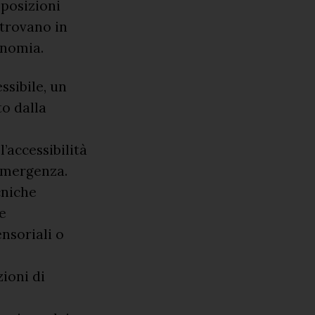
sposizioni
 trovano in
onomia.
ssibile, un
to dalla
l’accessibilità
 emergenza.
cniche
e
ensoriali o
ioni di