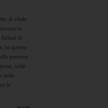
to di vitale
curezza in
fattori di
. In questo
delle persone
gione, nelle
e delle
te le
MAGAZINE