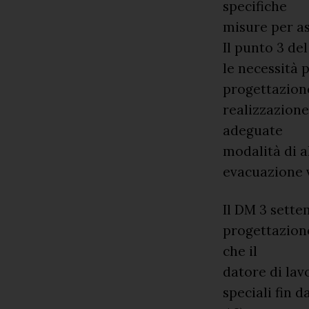
specifiche
misure per ass
Il punto 3 de
le necessità 
progettazion
realizzazione
adeguate
modalità di a
evacuazione 
Il DM 3 settem
progettazione
che il
datore di lav
speciali fin 