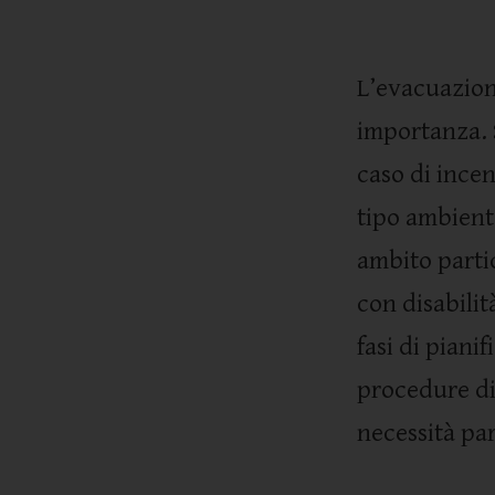
L’evacuazion
importanza. 
caso di ince
tipo ambient
ambito partic
con disabilit
fasi di piani
procedure di
necessità par