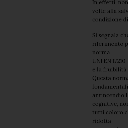
In effetti, n
volte alla sa
condizione d
Si segnala ch
riferimento p
norma
UNI EN 17210, 
e la fruibili
Questa norma,
fondamentali
antincendio l
cognitive, no
tutti coloro
ridotta