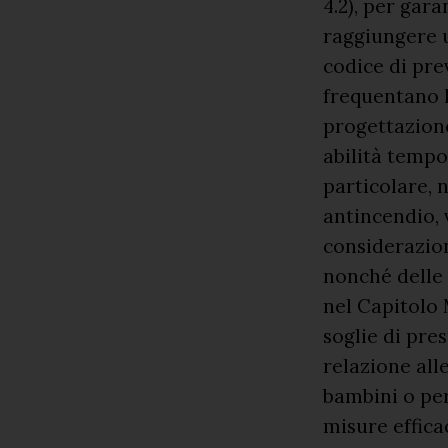
4.2), per gar
raggiungere u
codice di pre
frequentano l
progettazione
abilità tempo
particolare, 
antincendio, 
considerazione
nonché delle
nel Capitolo 
soglie di pre
relazione all
bambini o per
misure effic