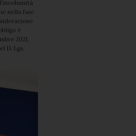
l’incolumità
he nella fase
nsiderazione
bbligo è
embre 2021,
el D. Lgs.