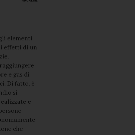
gli elementi
 effetti di un
zie,
i raggiungere
re e gas di
. Di fatto, è
ndio si
realizzate e
 persone
autonomamente
gione che