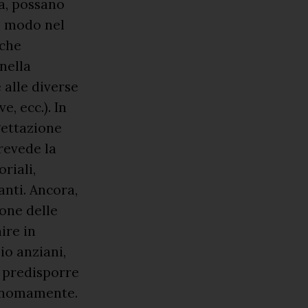
za, possano
o modo nel
 che
nella
 alle diverse
, ecc.). In
ogettazione
prevede la
riali,
nti. Ancora,
ione delle
ire in
io anziani,
i predisporre
tonomamente.