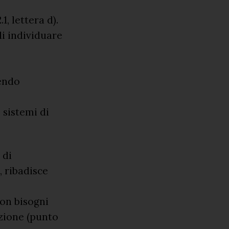
, lettera d).
i individuare
dendo
 sistemi di
 di
, ribadisce
con bisogni
nzione (punto