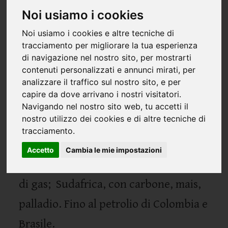
australe
Noi usiamo i cookies
Noi usiamo i cookies e altre tecniche di
tracciamento per migliorare la tua esperienza
di navigazione nel nostro sito, per mostrarti
contenuti personalizzati e annunci mirati, per
analizzare il traffico sul nostro sito, e per
Come effetto della guerra russa contro
capire da dove arrivano i nostri visitatori.
l’Ucraina, alcuni paesi dell’emisfero
Navigando nel nostro sito web, tu accetti il
nostro utilizzo dei cookies e di altre tecniche di
australe sono tornati in auge nel ruolo
tracciamento.
di principali fornitori di materie
Accetto
Cambia le mie impostazioni
prime: Libia, Algeria e Nigeria, ricche
di gas; Sudafrica, con carbone, mais,
palladio. Fino al petrolio di Colombia e
Brasile.