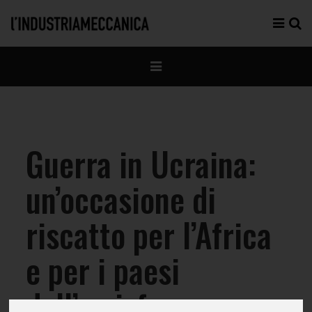
Guerra in Ucraina:
un’occasione di
riscatto per l’Africa
e per i paesi
dell’emisfero