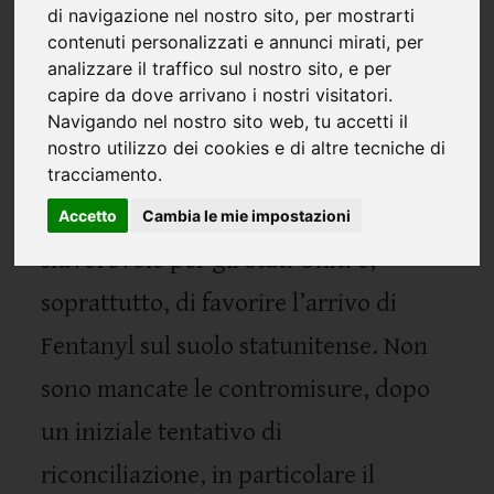
ufficialmente nella fase più calda con
di navigazione nel nostro sito, per mostrarti
il presidente Trump che li ha
contenuti personalizzati e annunci mirati, per
analizzare il traffico sul nostro sito, e per
confermati nei confronti di Cina,
capire da dove arrivano i nostri visitatori.
Navigando nel nostro sito web, tu accetti il
Messico e Canada (rispettivamente del
nostro utilizzo dei cookies e di altre tecniche di
20% e del 25% per le ultime due)
tracciamento.
accusati di una bilancia commerciale
Accetto
Cambia le mie impostazioni
sfavorevole per gli Stati Uniti e,
soprattutto, di favorire l’arrivo di
Fentanyl sul suolo statunitense. Non
sono mancate le contromisure, dopo
un iniziale tentativo di
riconciliazione, in particolare il