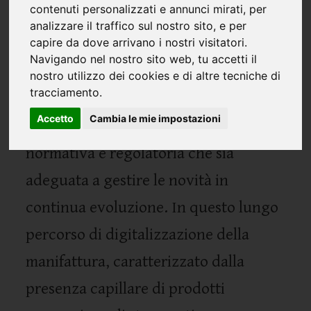
contenuti personalizzati e annunci mirati, per
analizzare il traffico sul nostro sito, e per
La profonda trasformazione digitale
capire da dove arrivano i nostri visitatori.
Navigando nel nostro sito web, tu accetti il
che negli ultimi due decenni sta
nostro utilizzo dei cookies e di altre tecniche di
tracciamento.
rivoluzionando le industrie europee
Accetto
Cambia le mie impostazioni
comporta la necessità di una struttura
normativa e regolatoria che sia
adeguata a gestire le novità in
continua evoluzione. In questo lungo
percorso di digitalizzazione della
manifattura, caratterizzato dalla
presenza capillare di prodotti