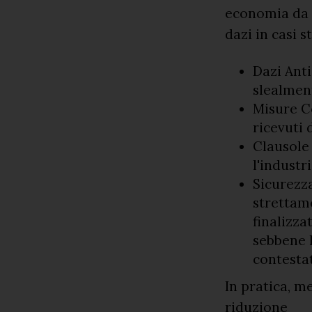
economia da 
dazi in casi 
Dazi Ant
slealment
Misure Co
ricevuti 
Clausole
l'indust
Sicurezza
strettame
finalizza
sebbene l
contestat
In pratica, m
riduzione