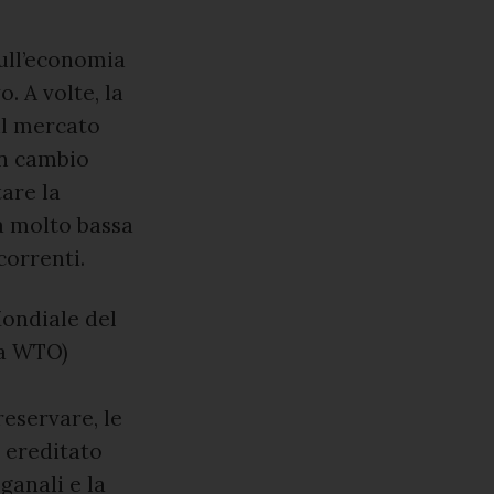
sull’economia
. A volte, la
 il mercato
in cambio
tare la
tà molto bassa
correnti.
Mondiale del
la WTO)
reservare, le
 ereditato
ganali e la