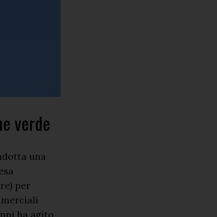
ne verde
adotta una
esa
re) per
mmerciali
anni ha agito