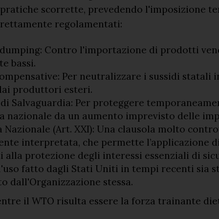
pratiche scorrette, prevedendo l'imposizione t
strettamente regolamentati:
idumping: Contro l'importazione di prodotti vend
e bassi.
mpensative: Per neutralizzare i sussidi statali i
dai produttori esteri.
 di Salvaguardia: Per proteggere temporaneame
ria nazionale da un aumento imprevisto delle imp
 Nazionale (Art. XXI): Una clausola molto contro
nte interpretata, che permette l’applicazione d
ti alla protezione degli interessi essenziali di sic
'uso fatto dagli Stati Uniti in tempi recenti sia 
o dall'Organizzazione stessa.
entre il WTO risulta essere la forza trainante die