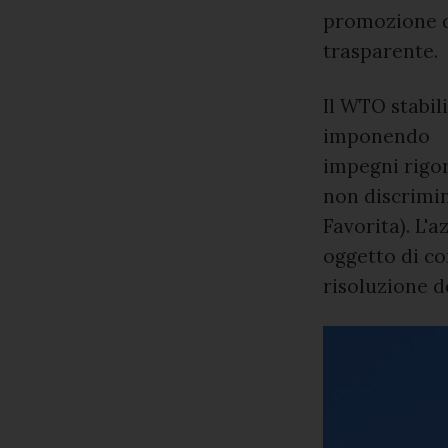
promozione di
trasparente.
Il WTO stabil
imponendo
impegni rigoro
non discrimin
Favorita). L'a
oggetto di con
risoluzione d