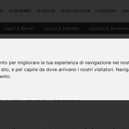
NE
ULTIMI NUMERI
GLI SPECIALI
LA NOSTRA STORIA
LA REDAZIONE
Indu
Export & Mercati
Energia & Ambiente
Logistica & Movimenta
uolo del WTO nella
nto per migliorare la tua esperienza di navigazione nel nost
o sito, e per capire da dove arrivano i nostri visitatori. Navi
mento.
rra dei dazi”