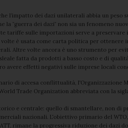
che l’impatto dei dazi unilaterali abbia un peso 
e la "guerra dei dazi" non sia un fenomeno nuovo
ste tariffe sulle importazioni serve a preservare
e volte è usata come carta politica per ottenere 
erali. Altre volte ancora è uno strumento per evi
leale fatta da prodotti a basso costo e di quali
o avere effetti negativi sulle imprese locali con
nario di accesa conflittualità, l'Organizzazione 
orld Trade Organization abbreviata con la sig
torico e centrale: quello di smantellare, non di p
erciali nazionali. L'obiettivo primario del WTO,
ATT, rimane la progressiva riduzione dei dazi do