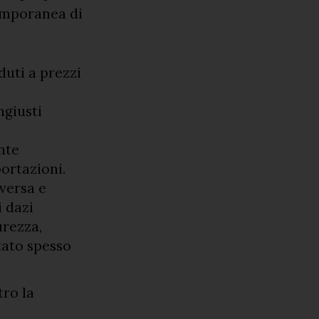
emporanea di
uti a prezzi
ngiusti
nte
ortazioni.
versa e
i dazi
urezza,
stato spesso
tro la