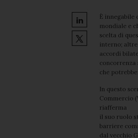
È innegabile 
mondiale e ch
scelta di que
interno; altr
accordi bilat
concorrenza s
che potrebber
In questo sce
Commercio (W
riafferma
il suo ruolo s
barriere comm
dal vecchio G