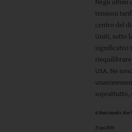
Negli ultimi
tensioni tari
centro del di
Uniti, sotto 
significativi
riequilibrar
USA. Ne sono
unanimemente
soprattutto, 
di Mauro Ippolito, iBan F
21 gen 2026