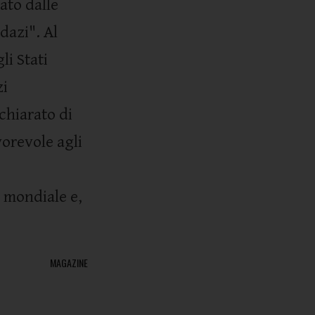
ato dalle
dazi". Al
li Stati
zi
ichiarato di
vorevole agli
 mondiale e,
MAGAZINE