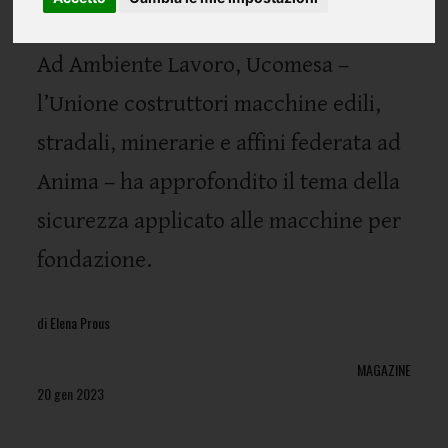
Ad Ambiente Lavoro, Ucomesa –
l’Unione costruttori macchine edili,
stradali, minerarie e affini federata ad
Anima – ha approfondito il tema della
sicurezza applicato alle macchine per
fondazione.
di
Elena Prous
MAGAZINE
20 gen 2023