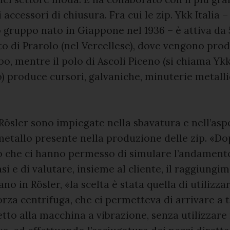
accessori di chiusura. Fra cui le zip. Ykk Italia –
gruppo nato in Giappone nel 1936 – è attiva da 
to di Prarolo (nel Vercellese), dove vengono prod
o, mentre il polo di Ascoli Piceno (si chiama Yk
 produce cursori, galvaniche, minuterie metalli
ösler sono impiegate nella sbavatura e nell’asp
metallo presente nella produzione delle zip. «Do
o che ci hanno permesso di simulare l’andamento
asi e di valutare, insieme al cliente, il raggiungi
no in Rösler, «la scelta è stata quella di utilizzar
rza centrifuga, che ci permetteva di arrivare a 
petto alla macchina a vibrazione, senza utilizzar