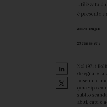
Utilizzata da
è presente u
di
Carlo Fumagalli
23 gennaio 2019
Nel 1971 i Ro
disegnare la 
mise in primo
(una zip real
subito scanda
abiti, capi e 