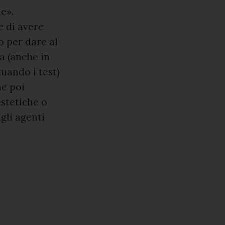
e».
e di avere
o per dare al
ra (anche in
uando i test)
ne poi
estetiche o
gli agenti