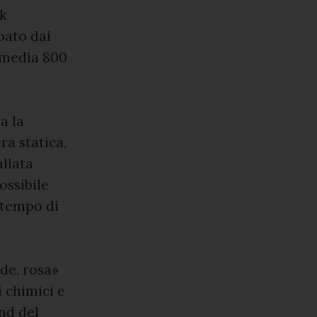
kk
pato dai
n media 800
a la
ra statica,
allata
ossibile
 tempo di
de, rosa»
 chimici e
nd del