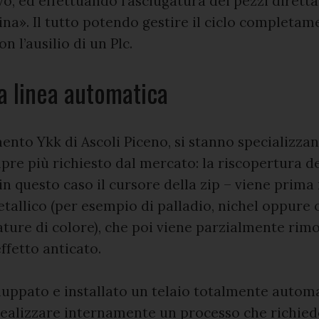
o, ed effettuando l’asciugatura dei pezzi dirett
na». Il tutto potendo gestire il ciclo completam
 l’ausilio di un Plc.
 linea automatica
mento Ykk di Ascoli Piceno, si stanno specializza
re più richiesto dal mercato: la riscopertura del
in questo caso il cursore della zip – viene prima 
tallico (per esempio di palladio, nichel oppure 
ture di colore), che poi viene parzialmente rim
ffetto anticato.
uppato e installato un telaio totalmente automa
realizzare internamente un processo che richie