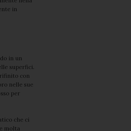
amente nella
ente in
ndo in un
le superfici.
rifinito con
oro nelle sue
osso per
tico che ci
de molta