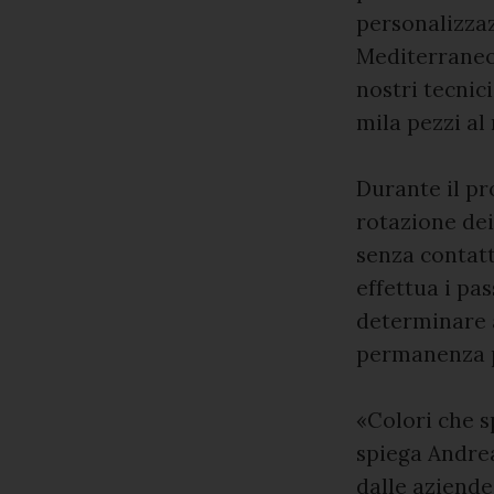
personalizza
Mediterraneo
nostri tecnic
mila pezzi al 
Durante il pr
rotazione dei
senza contatt
effettua i pas
determinare a
permanenza p
«Colori che s
spiega Andrea
dalle aziend