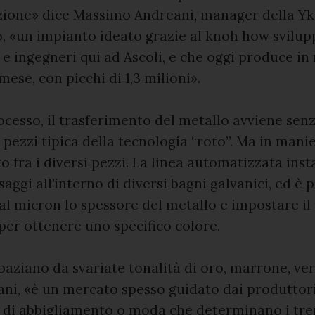
zione» dice Massimo Andreani, manager della Y
, «un impianto ideato grazie al knoh how svilup
i e ingegneri qui ad Ascoli, e che oggi produce i
mese, con picchi di 1,3 milioni».
ocesso, il trasferimento del metallo avviene senz
 pezzi tipica della tecnologia “roto”. Ma in manie
o fra i diversi pezzi. La linea automatizzata inst
saggi all’interno di diversi bagni galvanici, ed è p
l micron lo spessore del metallo e impostare il
er ottenere uno specifico colore.
paziano da svariate tonalità di oro, marrone, ver
ni, «è un mercato spesso guidato dai produttori
e di abbigliamento o moda che determinano i tre