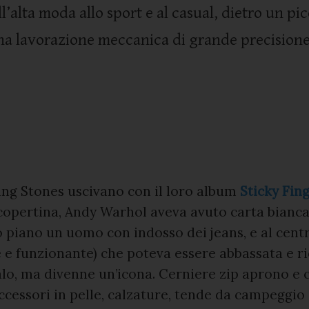
ll’alta moda allo sport e al casual, dietro un p
na lavorazione meccanica di grande precision
lling Stones uscivano con il loro album
Sticky Fin
copertina, Andy Warhol aveva avuto carta bianca
 piano un uomo con indosso dei jeans, e al cen
e e funzionante) che poteva essere abbassata e ri
lo, ma divenne un’icona. Cerniere zip aprono e
accessori in pelle, calzature, tende da campeggio 