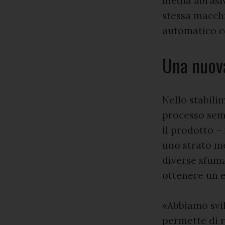
media abrasiv
stessa macchi
automatico con
Una nuova
Nello stabili
processo semp
Il prodotto – 
uno strato me
diverse sfuma
ottenere un e
«Abbiamo svil
permette di 