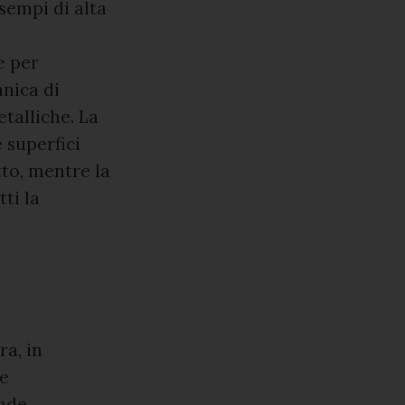
sempi di alta
le per
anica di
etalliche. La
 superfici
tto, mentre la
ti la
ra, in
se
ande