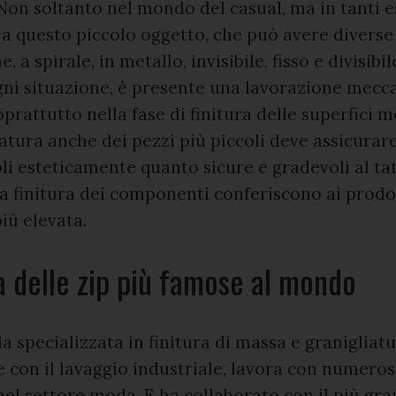
Non soltanto nel mondo del casual, ma in tanti e
a questo piccolo oggetto, che può avere diverse
, a spirale, in metallo, invisibile, fisso e divisibi
gni situazione, è presente una lavorazione mecc
prattutto nella fase di finitura delle superfici m
atura anche dei pezzi più piccoli deve assicurare
li esteticamente quanto sicure e gradevoli al ta
la finitura dei componenti conferiscono ai prodot
iù elevata.
ra delle zip più famose al mondo
a specializzata in finitura di massa e granigliatu
con il lavaggio industriale, lavora con numero
nel settore moda. E ha collaborato con il più gr