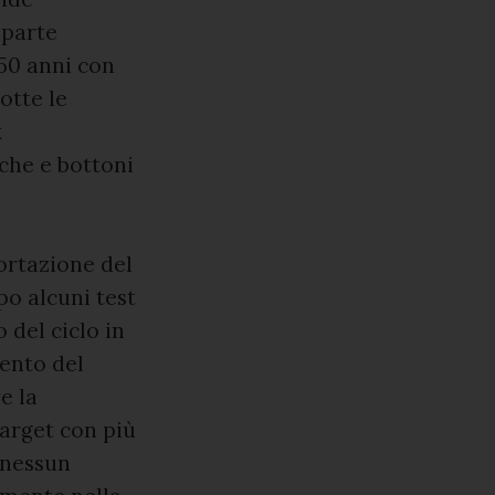
 parte
50 anni con
otte le
k
che e bottoni
ortazione del
po alcuni test
 del ciclo in
mento del
e la
target con più
e nessun