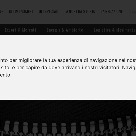
NE
ULTIMI NUMERI
GLI SPECIALI
LA NOSTRA STORIA
LA REDAZIONE
Indu
Export & Mercati
Energia & Ambiente
Logistica & Movimenta
nto per migliorare la tua esperienza di navigazione nel nost
o sito, e per capire da dove arrivano i nostri visitatori. Navi
mento.