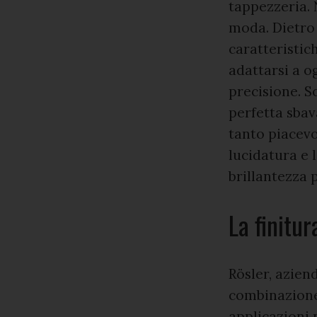
tappezzeria. 
moda. Dietro 
caratteristiche
adattarsi a o
precisione. So
perfetta sbav
tanto piacevo
lucidatura e 
brillantezza p
La finitu
Rösler, aziend
combinazione 
applicazioni 