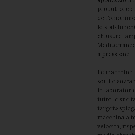
produttore di 
dell’omonimo 
lo stabilimen
chiusure lamp
Mediterraneo)
a pressione.
Le macchine R
sottile sovra
in laboratori
tutte le sue f
target» spiega
macchina a fo
velocità, ris