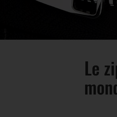
Le z
mond