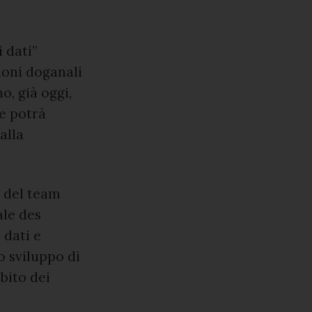
i dati”
zioni doganali
o, già oggi,
le potrà
alla
 del team
le des
 dati e
o sviluppo di
mbito dei