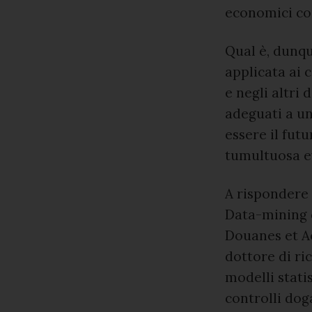
economici co
Qual è, dunque
applicata ai 
e negli altri 
adeguati a un
essere il fut
tumultuosa ev
A rispondere
Data-mining 
Douanes et Ac
dottore di ri
modelli statis
controlli dog