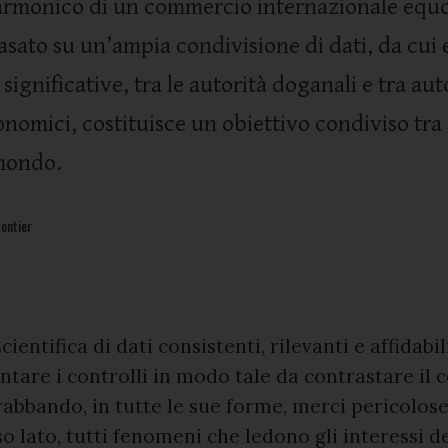
armonico di un commercio internazionale equo
asato su un’ampia condivisione di dati, da cui 
significative, tra le autorità doganali e tra aut
nomici, costituisce un obiettivo condiviso tra 
mondo.
ontier
cientifica di dati consistenti, rilevanti e affidabili
entare i controlli in modo tale da contrastare i
trabbando, in tutte le sue forme, merci pericolos
nso lato, tutti fenomeni che ledono gli interessi d