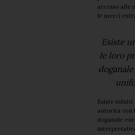
accesso alle d
le merci entr
Esiste u
le loro p
doganale
unifo
Esiste infatt
autorità con 
doganale eur
interpretativa