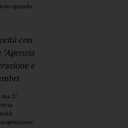
, solo quando
orità con
a "Agenzia
razione e
membri
) ma 27
enzia
rmità
l'acquisizione