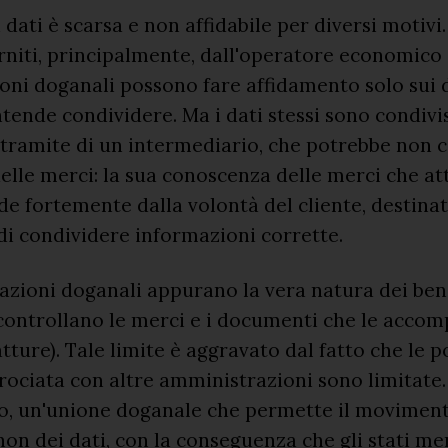
 dati è scarsa e non affidabile per diversi motivi
orniti, principalmente, dall'operatore economico 
ni doganali possono fare affidamento solo sui 
ntende condividere. Ma i dati stessi sono condivi
l tramite di un intermediario, che potrebbe non 
elle merci: la sua conoscenza delle merci che at
de fortemente dalla volontà del cliente, destinat
di condividere informazioni corrette.
zioni doganali appurano la vera natura dei beni
controllano le merci e i documenti che le acco
tture). Tale limite è aggravato dal fatto che le po
rociata con altre amministrazioni sono limitate. 
o, un'unione doganale che permette il moviment
on dei dati, con la conseguenza che gli stati m