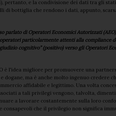
i), pertanto, e la condivisione dei dati tra gli st
olli di bottiglia che rendono i dati, appunto, sca
o parlato di Operatori Economici Autorizzati (AEO)
operatori particolarmente attenti alla compliance 
giudizio cognitivo” (positivo) verso gli Operatori E
AEO è l'idea migliore per promuovere una partners
i e dogane, ma è anche molto ingenuo credere ch
mercio affidabile e legittimo. Una volta concessi
ssociati a tali privilegi vengono, talvolta, diment
nuare a lavorare costantemente sulla loro conf
 consapevoli che il privilegio non significa imm