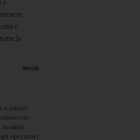
 e
estrarre
orità e
tutte le
MAGAZINE
, è infatti
l commercio
e, scambi
egli operatori