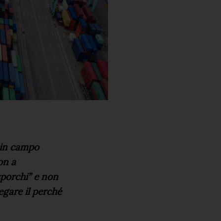
 in campo
on a
sporchi” e non
iegare il perché