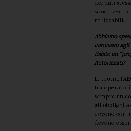
dei dati stess
sono i veri c
utilizzabili.
Abbiamo spess
concesso agli 
Esiste un “pre
Autorizzati?
In teoria, l'
tra operator
sempre un com
gli obblighi a
devono conti
devono essere