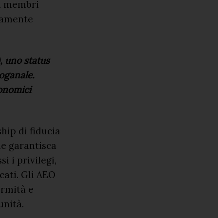
ati membri
rsamente
, uno status
doganale.
conomici
hip di fiducia
e garantisca
 i privilegi,
icati. Gli AEO
ormità e
unità.