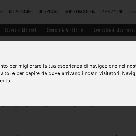
NE
ULTIMI NUMERI
GLI SPECIALI
LA NOSTRA STORIA
LA REDAZIONE
Indu
Export & Mercati
Energia & Ambiente
Logistica & Movimenta
e frontiere per il
nto per migliorare la tua esperienza di navigazione nel nost
o sito, e per capire da dove arrivano i nostri visitatori. Navi
mento.
so delle merci