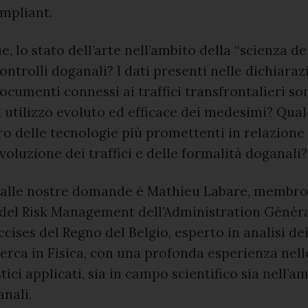
mpliant.
, lo stato dell’arte nell’ambito della “scienza de
controlli doganali? I dati presenti nelle dichiara
documenti connessi ai traffici transfrontalieri son
 utilizzo evoluto ed efficace dei medesimi? Qua
uro delle tecnologie più promettenti in relazione 
oluzione dei traffici e delle formalità doganali?
 alle nostre domande è Mathieu Labare, membro
del Risk Management dell’Administration Généra
cises del Regno del Belgio, esperto in analisi dei
cerca in Fisica, con una profonda esperienza nell
tici applicati, sia in campo scientifico sia nell’a
anali.