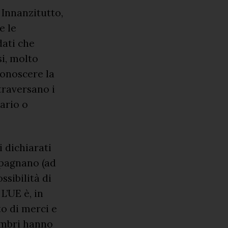
. Innanzitutto,
e le
dati che
si, molto
conoscere la
traversano i
ario o
 dichiarati
mpagnano (ad
ssibilità di
L’UE è, in
o di merci e
embri hanno