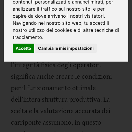
contenuti personalizzati e annunci mirati, per
analizzare il traffico sul nostro sito, e per
capire da dove arrivano i nostri visitatori.
La sicurezza sul lavoro costituisce il
Navigando nel nostro sito web, tu accetti il
pilastro essenziale in ogni contesto
nostro utilizzo dei cookies e di altre tecniche di
tracciamento.
industriale, poiché garantire un
Accetto
Cambia le mie impostazioni
ambiente sicuro, oltre che tutelare
l’integrità fisica degli operatori,
significa anche creare le condizioni
per il funzionamento ottimale
dell’intera struttura produttiva. La
scelta e la valutazione accurata dei
carriponte assumono, in questo