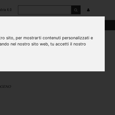
stria 4.0
zione
Salute & Sicurezza
ro sito, per mostrarti contenuti personalizzati e
gando nel nostro sito web, tu accetti il nostro
ROGENO