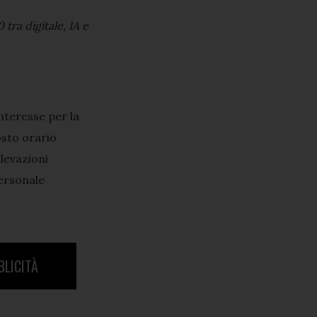
 tra digitale, IA e
interesse per la
osto orario
ilevazioni
personale
BLICITÀ