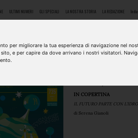
NE
ULTIMI NUMERI
GLI SPECIALI
LA NOSTRA STORIA
LA REDAZIONE
Indu
Export & Mercati
Energia & Ambiente
Logistica & Movimenta
nto per migliorare la tua esperienza di navigazione nel nost
o sito, e per capire da dove arrivano i nostri visitatori. Navi
mento.
735
Numero 3/2023
IN COPERTINA
IL FUTURO PARTE CON L'ID
di Serena Gianoli