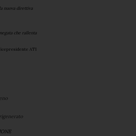
a nuova direttiva
 negata che rallenta
Vicepresidente ATI
geno
 rigenerato
IONE