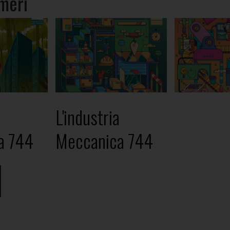
meri
L'industria
a 744
Meccanica 744