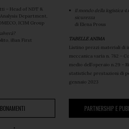
etti – Head of NDT &
Il mondo della logistica 4.0
 Analysis Department,
sicurezza
 OMECO, ICIM Group
di Elena Prous
salverà?
TABELLE ANIMA
ito, iBan First
Listino prezzi materiali di 
meccanica varia n. 782 – C
medio dell’operaio n.29 – R
statistiche prestazioni di 
gennaio 2023
BONAMENTI
PARTNERSHIP E PUB