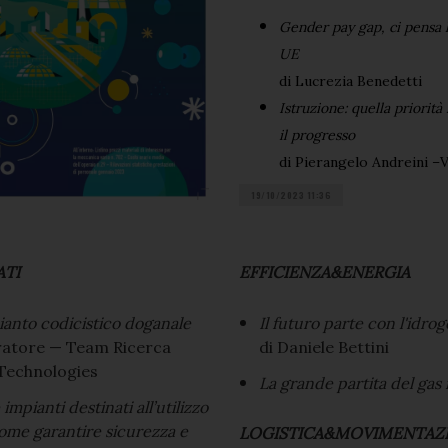
Gender pay gap, ci pensa l
UE
di Lucrezia Benedetti
Istruzione: quella priorità
il progresso
di Pierangelo Andreini –
19/10/2023 11:36
TI
EFFICIENZA&ENERGIA
anto codicistico doganale
Il futuro parte con l'idro
eratore — Team Ricerca
di Daniele Bettini
 Technologies
La grande partita del gas
mpianti destinati all’utilizzo
come garantire sicurezza e
LOGISTICA&MOVIMENTAZ