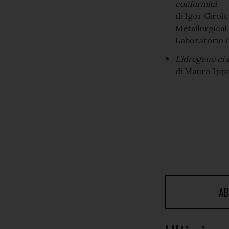
conformità
di Igor Girol
Metallurgical
Laboratorio
L'idrogeno ci 
di Mauro Ippol
AB