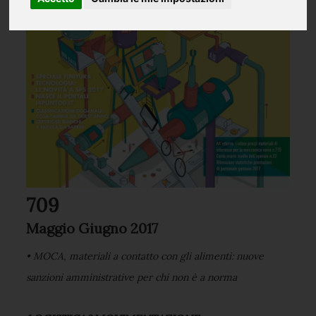
709
Maggio Giugno 2017
• MOCA, materiali a contatto con gli alimenti: nuove
sanzioni amministrative per chi non è a norma