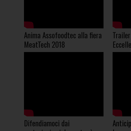
Anima Assofoodtec alla fiera
Traile
MeatTech 2018
Eccell
Difendiamoci dai
Antici