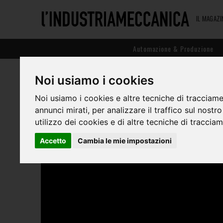
IL MAGAZI
Automazione & Produzione
LOG-IN ANIMA, MILANO 5 
Noi usiamo i cookies
Noi usiamo i cookies e altre tecniche di tracciame
annunci mirati, per analizzare il traffico sul nostr
utilizzo dei cookies e di altre tecniche di traccia
Accetto
Cambia le mie impostazioni