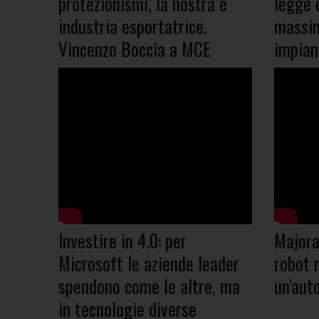
protezionismi, la nostra è
legge d
industria esportatrice.
massim
Vincenzo Boccia a MCE
impian
Investire in 4.0: per
Majoran
Microsoft le aziende leader
robot n
spendono come le altre, ma
un'aut
in tecnologie diverse