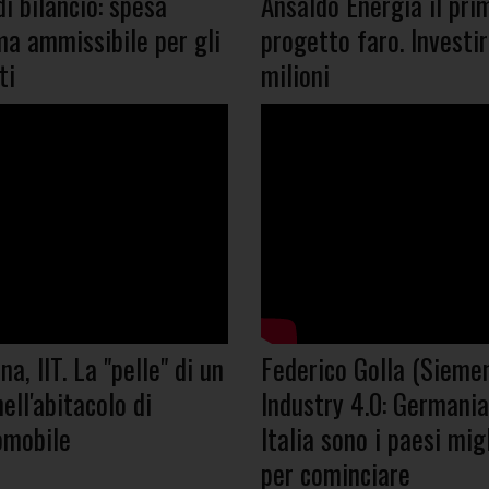
i bilancio: spesa
Ansaldo Energia il pri
a ammissibile per gli
progetto faro. Investi
ti
milioni
a, IIT. La "pelle" di un
Federico Golla (Sieme
ell'abitacolo di
Industry 4.0: Germania
omobile
Italia sono i paesi migl
per cominciare