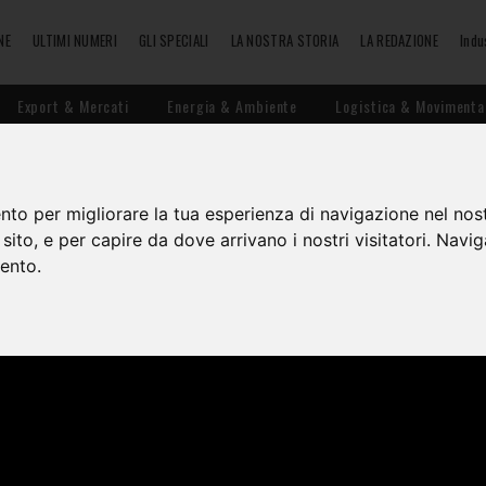
NE
ULTIMI NUMERI
GLI SPECIALI
LA NOSTRA STORIA
LA REDAZIONE
Indu
Export & Mercati
Energia & Ambiente
Logistica & Movimenta
MARZO
nto per migliorare la tua esperienza di navigazione nel nost
o sito, e per capire da dove arrivano i nostri visitatori. Navi
mento.