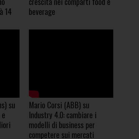
mo
crescita nei comparti food e
rà 14
beverage
ns) su
Mario Corsi (ABB) su
 e
Industry 4.0: cambiare i
iori
modelli di business per
competere sui mercati