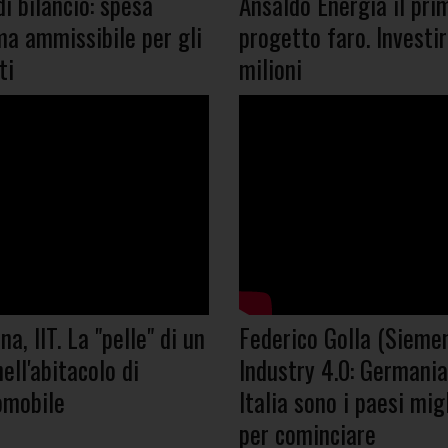
i bilancio: spesa
Ansaldo Energia il pri
a ammissibile per gli
progetto faro. Investi
ti
milioni
a, IIT. La "pelle" di un
Federico Golla (Sieme
ell'abitacolo di
Industry 4.0: Germania
omobile
Italia sono i paesi migl
per cominciare