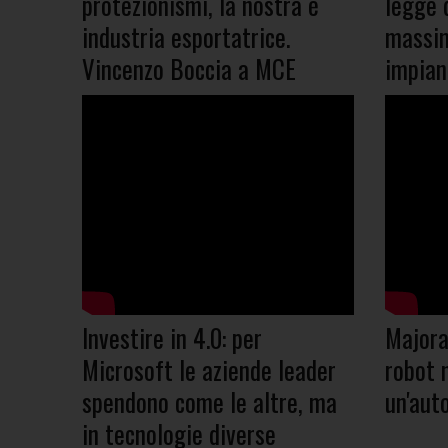
protezionismi, la nostra è
legge d
industria esportatrice.
massim
Vincenzo Boccia a MCE
impian
Investire in 4.0: per
Majoran
Microsoft le aziende leader
robot n
spendono come le altre, ma
un'aut
in tecnologie diverse