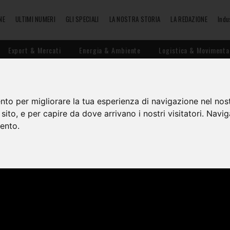
NE
ULTIMI NUMERI
GLI SPECIALI
LA NOSTRA STORIA
LA REDAZIONE
Indu
Export & Mercati
Energia & Ambiente
Logistica & Movimenta
LIA | LOG-IN ANIMA CONNETTE L
nto per migliorare la tua esperienza di navigazione nel nost
o sito, e per capire da dove arrivano i nostri visitatori. Navi
mento.