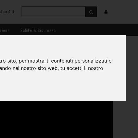
stria 4.0
zione
Salute & Sicurezza
A MECCANICA
ro sito, per mostrarti contenuti personalizzati e
gando nel nostro sito web, tu accetti il nostro