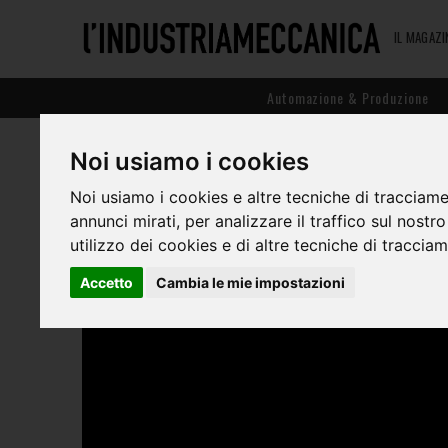
IL MAGAZI
Automazione & Produzione
LORENZO TADINI, BWT ITA
Noi usiamo i cookies
Noi usiamo i cookies e altre tecniche di tracciame
annunci mirati, per analizzare il traffico sul nostr
utilizzo dei cookies e di altre tecniche di traccia
Accetto
Cambia le mie impostazioni