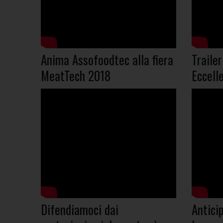
Anima Assofoodtec alla fiera
Traile
MeatTech 2018
Eccell
Difendiamoci dai
Antici