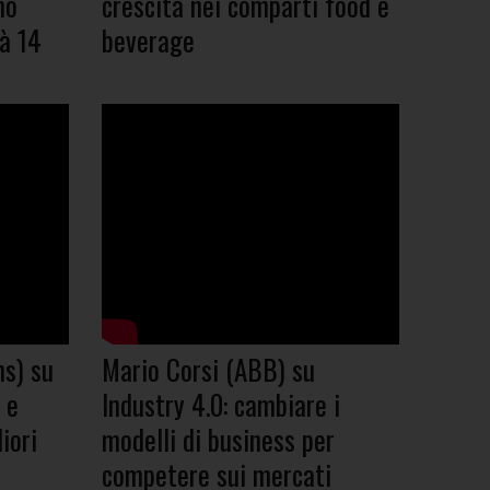
mo
crescita nei comparti food e
rà 14
beverage
ns) su
Mario Corsi (ABB) su
 e
Industry 4.0: cambiare i
iori
modelli di business per
competere sui mercati