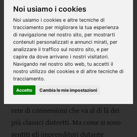
Covid
Noi usiamo i cookies
Noi usiamo i cookies e altre tecniche di
tracciamento per migliorare la tua esperienza
di navigazione nel nostro sito, per mostrarti
contenuti personalizzati e annunci mirati, per
analizzare il traffico sul nostro sito, e per
Digitale protagonista, smart working
capire da dove arrivano i nostri visitatori.
con potenzialità ancora inespresse,
Navigando nel nostro sito web, tu accetti il
nostro utilizzo dei cookies e di altre tecniche di
connettività, big data e automazione
tracciamento.
per aumentare la flessibilità. Si
Accetto
Cambia le mie impostazioni
intravede la voglia di costruire una
rete di connessioni che va al di là dei
più classici distretti. Ma come si sono
sentiti gli imprenditori dutante