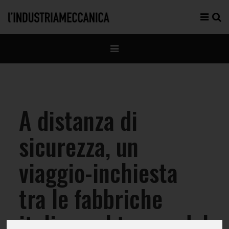
A distanza di
sicurezza, un
viaggio-inchiesta
tra le fabbriche
italiane al tempo del