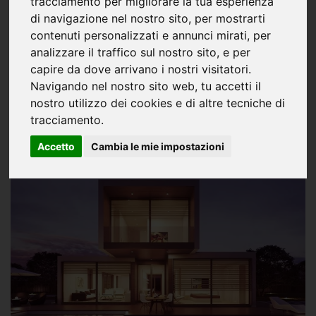
tracciamento per migliorare la tua esperienza
di navigazione nel nostro sito, per mostrarti
contenuti personalizzati e annunci mirati, per
analizzare il traffico sul nostro sito, e per
capire da dove arrivano i nostri visitatori.
Climatizzazione, previsioni e dati in positivo
Navigando nel nostro sito web, tu accetti il
nostro utilizzo dei cookies e di altre tecniche di
tracciamento.
Accetto
Cambia le mie impostazioni